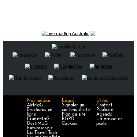
Nos médias
Légal
Utiles
AirMaG
Signaler un
Contact
Brochures en
contenu illicite
Publicité
ligne
Plan du site
Agenda
CruiseMaG
RGPD
La presse en
DestiMaG
Cookies
parle
Futuroscopie
La Travel Tech