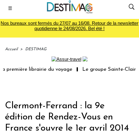
☰
Nos bureaux sont fermés du 27/07 au 16/08. Retour de la newsletter
quotidienne le 24/08/2026. Bel été !
Accueil
>
DESTIMAG
a première librairie du voyage
Le groupe Sainte-Claire 
Clermont-Ferrand : la 9e
édition de Rendez-Vous en
France s'ouvre le 1er avril 2014