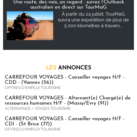
Une route, des voix, un regard : suivez l’Outback
australien en direct sur TourMaG
À partir du 24 juillet, TourMaG
suivra une expédition de plus de
5 000 kilomètres à travers...
LES
ANNONCES
CARREFOUR VOYAGES - Conseiller voyages H/F -
CDD - (Vannes (56))
OFFRES D'EMPLOI TOURISME
CARREFOUR VOYAGES - Alternant(e) Chargé(e) de
ressources humaines H/F - (Massy/Evry (91))
ALTERNANCE / STAGES TOURISME
CARREFOUR VOYAGES - Conseiller voyages H/F -
CDI - (St Brice (77))
OFFRES D'EMPLOI TOURISME