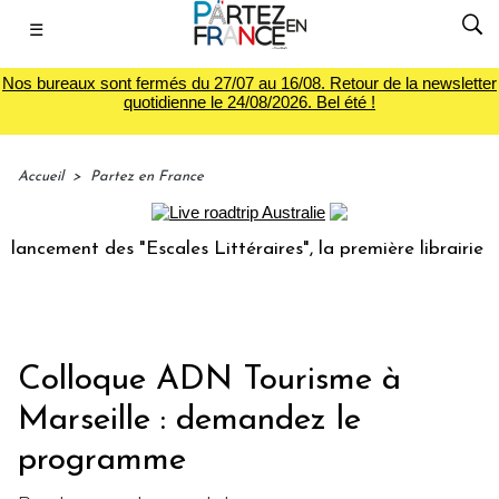
☰
Nos bureaux sont fermés du 27/07 au 16/08. Retour de la newsletter
quotidienne le 24/08/2026. Bel été !
Accueil
>
Partez en France
ment des "Escales Littéraires", la première librairie du voy
Colloque ADN Tourisme à
Marseille : demandez le
programme