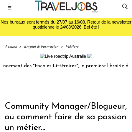
☰
Nos bureaux sont fermés du 27/07 au 16/08. Retour de la newsletter
quotidienne le 24/08/2026. Bel été !
Accueil
>
Emploi & Formation
>
Métiers
 des "Escales Littéraires", la première librairie du voyage
Community Manager/Blogueur,
ou comment faire de sa passion
un métier...