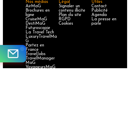
Nos médias
Légal
Utiles
AirMaG
Signaler un
Contact
Brochures en
contenu illicite
Publicité
ligne
Plan du site
Agenda
CruiseMaG
RGPD
La presse en
DestiMaG
Cookies
parle
Futuroscopie
La Travel Tech
LuxuryTravelMa
G
Partez en
France
TravelJobs
TravelManager
MaG
VoyageursMaG
Voyages
Responsables
Site certifié