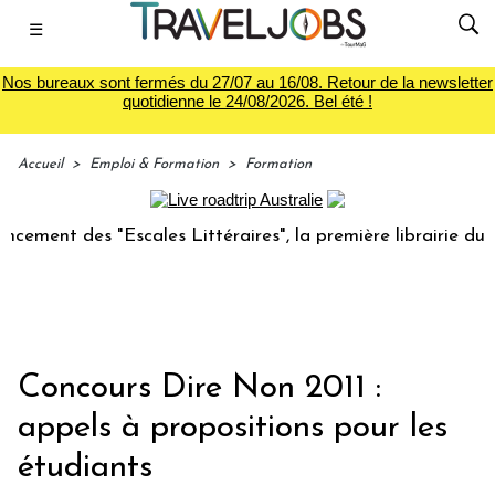
☰
Nos bureaux sont fermés du 27/07 au 16/08. Retour de la newsletter
quotidienne le 24/08/2026. Bel été !
Accueil
>
Emploi & Formation
>
Formation
t des "Escales Littéraires", la première librairie du voyage
Concours Dire Non 2011 :
appels à propositions pour les
étudiants