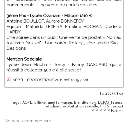
commerçants ; Une vente de cartes postales
3ème Prix - Lycée Ozanam - Mâcon 1210 €
Antoine BOUILLOT, Aurore BONNEFOY
Equipe : Mathilda TEXEIRA, Emeline HOCHAIN, Cedella
HARDY
Une soirée dans un pub ; Une vente de post-it « Non au
tourisme "sexuel" ; Une soirée Rotary ; Une soirée Skal ;
Des dons
Mention Spéciale
Lycée Jean Moulin - Torcy - Fanny GASCARD qui a
réussit à collecter 500 e à elle seule !
APPEL - PROPOSITIONS 2011.pdf
(205.7 Ko)
Lu 42283 fois
Tags
:
ACPE
,
affiche
,
anette maçon
,
bts
,
dire non
,
ECPAT France
,
étudiant
,
exploitation sexuelle
,
FFTST
,
projet
Notez
Nouveau commentaire :