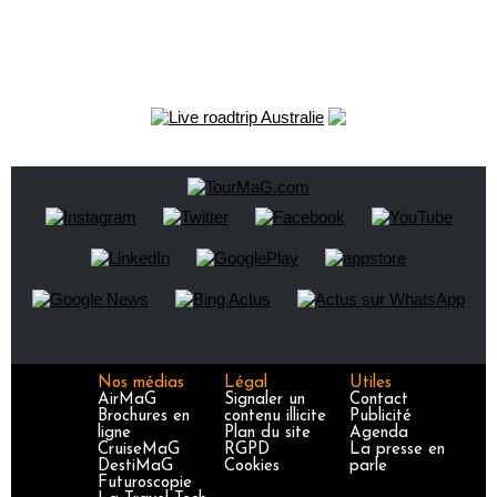
Nos médias
Légal
Utiles
AirMaG
Signaler un
Contact
Brochures en
contenu illicite
Publicité
ligne
Plan du site
Agenda
CruiseMaG
RGPD
La presse en
DestiMaG
Cookies
parle
Futuroscopie