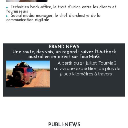
Technicien back-office, le trait d'union entre les clients et
fournisseurs
Social media manager, le chef d’orchestre de la
communication digitale
BRAND NEWS
Une route, des voix, un regard : suivez l’Outback
australien en direct sur TourMaG
À partir du 24 juillet, TourMaG
suivra une expédition de plus de
5 000 kilomètres à travers...
PUBLI-NEWS