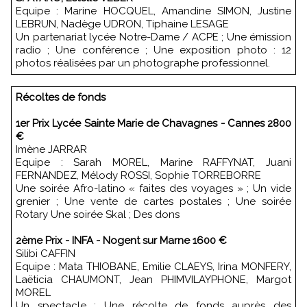
Equipe : Marine HOCQUEL, Amandine SIMON, Justine
LEBRUN, Nadège UDRON, Tiphaine LESAGE
Un partenariat lycée Notre-Dame / ACPE ; Une émission
radio ; Une conférence ; Une exposition photo : 12
photos réalisées par un photographe professionnel.
Récoltes de fonds
1er Prix Lycée Sainte Marie de Chavagnes - Cannes 2800
€
Imène JARRAR
Equipe : Sarah MOREL, Marine RAFFYNAT, Juani
FERNANDEZ, Mélody ROSSI, Sophie TORREBORRE
Une soirée Afro-latino « faites des voyages » ; Un vide
grenier ; Une vente de cartes postales ; Une soirée
Rotary Une soirée Skal ; Des dons
2ème Prix - INFA - Nogent sur Marne 1600 €
Silibi CAFFIN
Equipe : Mata THIOBANE, Emilie CLAEYS, Irina MONFERY,
Laëticia CHAUMONT, Jean PHIMVILAYPHONE, Margot
MOREL
Un spectacle ; Une récolte de fonds auprès des