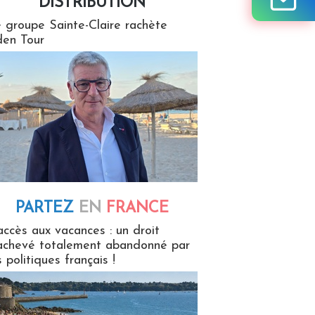
DISTRIBUTION
tion
 groupe Sainte-Claire rachète
en Tour
PARTEZ
EN
FRANCE
 en France
accès aux vacances : un droit
achevé totalement abandonné par
s politiques français !