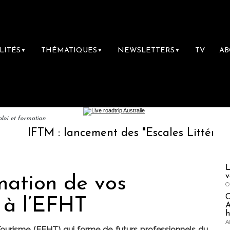
LITÉS
THÉMATIQUES
NEWSLETTERS
TV
A
▼
▼
▼
loi et formation
M : lancement des "Escales Littéraires", la p
L
v
mation de vos
O
 à l’EFHT
A
h
A
Tourisme (EFHT) qui forme de futurs professionnels du