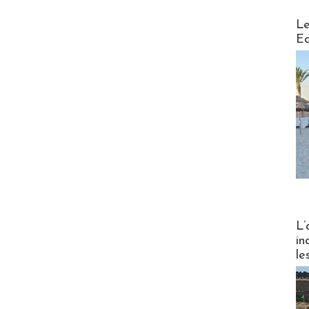
Distribu
Le
Ed
Partez
L’
in
le