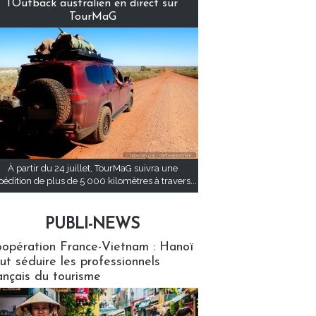
l’Outback australien en direct sur
TourMaG
À partir du 24 juillet, TourMaG suivra une
pédition de plus de 5 000 kilomètres à travers...
PUBLI-NEWS
ews
opération France-Vietnam : Hanoï
ut séduire les professionnels
ançais du tourisme