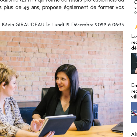
C
 plus de 45 ans, propose également de former vos
v
O
r
Kévin GIRAUDEAU
le Lundi 12 Décembre 2022 à 06:35
Emploi
Le
re
dé
Em
re
vi
Al