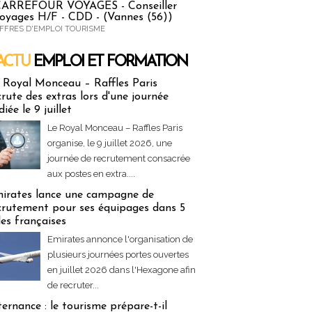
ARREFOUR VOYAGES - Conseiller
oyages H/F - CDD - (Vannes (56))
FFRES D'EMPLOI TOURISME
ACTU
EMPLOI ET FORMATION
 & Formation
 Royal Monceau – Raffles Paris
crute des extras lors d'une journée
diée le 9 juillet
Le Royal Monceau – Raffles Paris
organise, le 9 juillet 2026, une
journée de recrutement consacrée
aux postes en extra....
irates lance une campagne de
crutement pour ses équipages dans 5
lles françaises
Emirates annonce l'organisation de
plusieurs journées portes ouvertes
en juillet 2026 dans l'Hexagone afin
de recruter...
ternance : le tourisme prépare-t-il