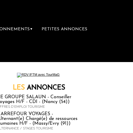
BONNEMENTS
PETITES ANNONCES
▼
remière librairie du voyage
Le groupe Sainte
LES
ANNONCES
E GROUPE SALAUN - Conseiller
oyages H/F - CDI - (Nancy (54))
FFRES D'EMPLOI TOURISME
CARREFOUR VOYAGES -
lternant(e) Chargé(e) de ressources
umaines H/F - (Massy/Evry (91))
LTERNANCE / STAGES TOURISME