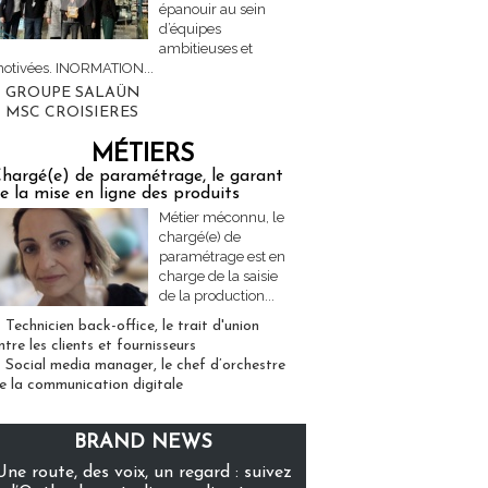
épanouir au sein
d’équipes
ambitieuses et
otivées. INORMATION...
GROUPE SALAÜN
MSC CROISIERES
MÉTIERS
hargé(e) de paramétrage, le garant
e la mise en ligne des produits
Métier méconnu, le
chargé(e) de
paramétrage est en
charge de la saisie
de la production...
Technicien back-office, le trait d'union
ntre les clients et fournisseurs
Social media manager, le chef d’orchestre
e la communication digitale
BRAND NEWS
Une route, des voix, un regard : suivez