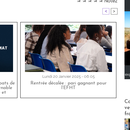
Notez
<
>
ex
Lundi 20 Janvier 2025 - 06:05
bats de
Rentrée décalée : pari gagnant pour
rnable
l’EFHT
 et
Publi-n
Co
ve
fr