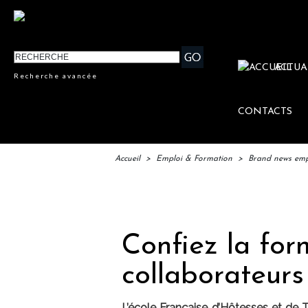
ACTUA
Recherche avancée
CONTACTS
Accueil
>
Emploi & Formation
>
Brand news emp
IFT
Confiez la for
collaborateurs
L’école Française d’Hôtesses et de 