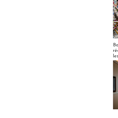
Bo
ré
le