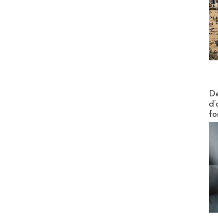
Actus V
De
d’
fo