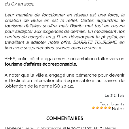
du G7 en 2019.
Leur manière de fonctionner en réseau est une force, la
création de BEES en est le reflet. Certes, aujourd’hui le
tourisme d’affaires souffre, mais Biarritz met tout en œuvre
pour s’adapter aux exigences de demain. En modélisant nos
centres de congrès en 3 D, en développant le phygital, en
travaillant à adapter notre offre, BIARRITZ TOURISME, en
lien avec ses partenaires, avance dans ce sens.
»
BEES, enfin, affiche également son ambition d’aller vers un
tourisme d’affaires écoresponsable.
A noter que la ville a engagé une démarche pour devenir
« Destination Internationale Responsable » au travers de
l’obtention de la norme ISO 20-121.
Lu 3121 fois
Tags
:
biarritz
Notez
COMMENTAIRES
1.
Posté par
Jean-Luc Mopntembault
le 20/01/2021 15:17
|
Alerter