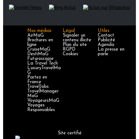
Nos médias
Légal
Utiles
AirMaG
Signaler un
Contact
Brochures en
contenu illicite
Publicité
ligne
Plan du site
Agenda
CruiseMaG
RGPD
La presse en
DestiMaG
Cookies
parle
Futuroscopie
La Travel Tech
LuxuryTravelMa
G
Partez en
France
TravelJobs
TravelManager
MaG
VoyageursMaG
Voyages
Responsables
Site certifié