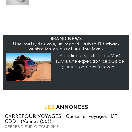
BRAND NEWS
Une route, des voix, un regard : suivez l’Outback
australien en direct sur TourMaG
À partir du 24 juillet, TourMaG
suivra une expédition de plus de
5 000 kilomètres à travers...
LES
ANNONCES
CARREFOUR VOYAGES - Conseiller voyages H/F -
CDD - (Vannes (56))
OFFRES D'EMPLOI TOURISME