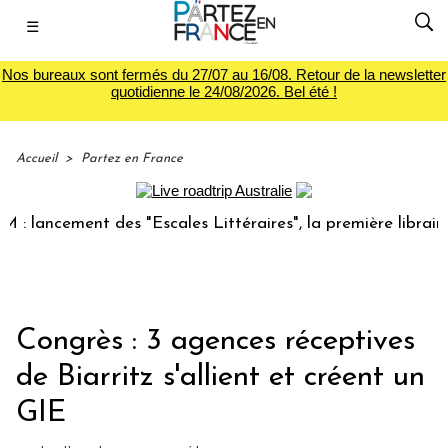
☰
Nos bureaux sont fermés du 27/07 au 16/08. Retour de la newsletter
quotidienne le 24/08/2026. Bel été !
Accueil
>
Partez en France
ncement des "Escales Littéraires", la première librairie du 
Congrès : 3 agences réceptives
de Biarritz s'allient et créent un
GIE