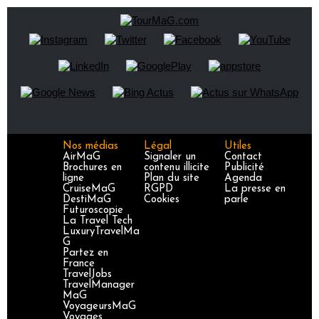
Nos médias
Légal
Utiles
AirMaG
Signaler un
Contact
Brochures en
contenu illicite
Publicité
ligne
Plan du site
Agenda
CruiseMaG
RGPD
La presse en
DestiMaG
Cookies
parle
Futuroscopie
La Travel Tech
LuxuryTravelMa
G
Partez en
France
TravelJobs
TravelManager
MaG
VoyageursMaG
Voyages