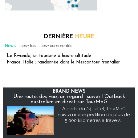
DERNIÈRE
HEURE
News
Les + lus
Les + commentés
Le Rwanda, un tourisme à haute altitude
France, Italie : randonnée dans le Mercantour frontalier
BRAND NEWS
Une route, des voix, un regard : suivez l’Outback
australien en direct sur TourMaG
À partir du 24 juillet, TourMaG
suivra une expédition de plus de
5 000 kilomètres à travers...