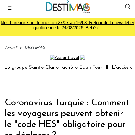
☰
Nos bureaux sont fermés du 27/07 au 16/08. Retour de la newsletter
quotidienne le 24/08/2026. Bel été !
Accueil
>
DESTIMAG
Le groupe Sainte-Claire rachète Eden Tour
L’accès aux 
Coronavirus Turquie : Comment
les voyageurs peuvent obtenir
le "code HES" obligatoire pour