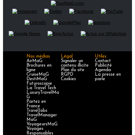
Nos médias
Légal
Utiles
AirMaG
Signaler un
Contact
Brochures en
contenu illicite
Publicité
ligne
Plan du site
Agenda
CruiseMaG
RGPD
La presse en
DestiMaG
Cookies
parle
Futuroscopie
La Travel Tech
LuxuryTravelMa
G
Partez en
France
TravelJobs
TravelManager
MaG
VoyageursMaG
Voyages
Responsables