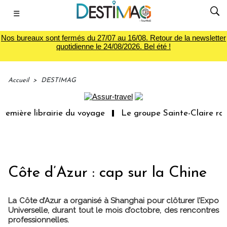
☰
Nos bureaux sont fermés du 27/07 au 16/08. Retour de la newsletter
quotidienne le 24/08/2026. Bel été !
Accueil
>
DESTIMAG
emière librairie du voyage
Le groupe Sainte-Claire rach
Côte d’Azur : cap sur la Chine
La Côte d’Azur a organisé à Shanghai pour clôturer l’Expo
Universelle, durant tout le mois d’octobre, des rencontres
professionnelles.