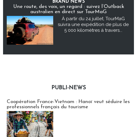
BRAND NEWS
Une route, des voix, un regard : suivez l’Outback
australien en direct sur TourMaG
À partir du 24 juillet, TourMaG
suivra une expédition de plus de
5 000 kilomètres à travers...
PUBLI-NEWS
Publi-news
Coopération France-Vietnam : Hanoï veut séduire les
professionnels français du tourisme