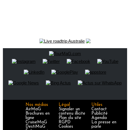
Nos médias
Légal
Utiles
AirMaG
Signaler un
Contact
Brochures en
contenu illicite
Publicité
ligne
Plan du site
Agenda
CruiseMaG
RGPD
La presse en
DestiMaG
Cookies
parle