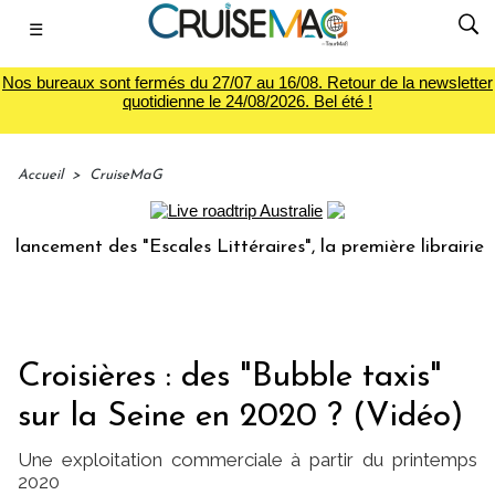
☰
Nos bureaux sont fermés du 27/07 au 16/08. Retour de la newsletter
quotidienne le 24/08/2026. Bel été !
Accueil
>
CruiseMaG
ment des "Escales Littéraires", la première librairie du vo
Croisières : des "Bubble taxis"
sur la Seine en 2020 ? (Vidéo)
Une exploitation commerciale à partir du printemps
2020