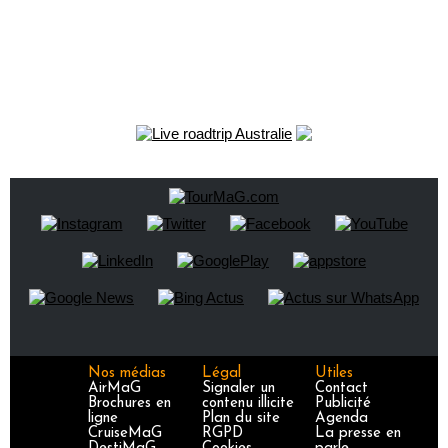
Nos médias
Légal
Utiles
AirMaG
Signaler un
Contact
Brochures en
contenu illicite
Publicité
ligne
Plan du site
Agenda
CruiseMaG
RGPD
La presse en