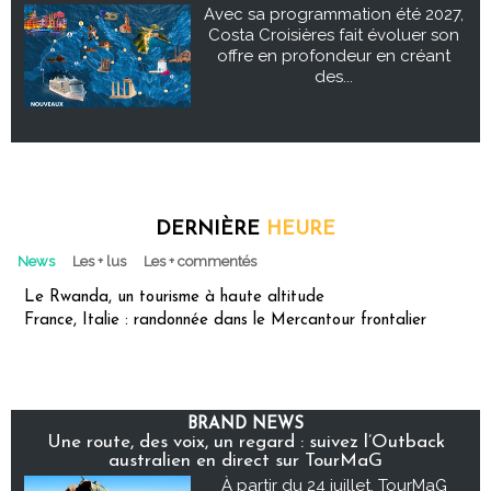
Avec sa programmation été 2027,
Costa Croisières fait évoluer son
offre en profondeur en créant
des...
DERNIÈRE
HEURE
News
Les + lus
Les + commentés
Le Rwanda, un tourisme à haute altitude
France, Italie : randonnée dans le Mercantour frontalier
BRAND NEWS
Une route, des voix, un regard : suivez l’Outback
australien en direct sur TourMaG
À partir du 24 juillet, TourMaG