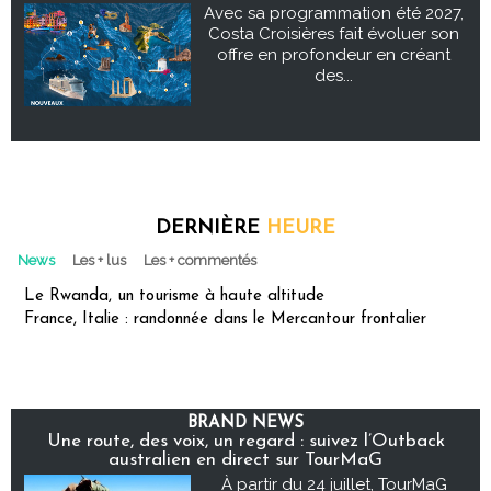
Avec sa programmation été 2027,
Costa Croisières fait évoluer son
offre en profondeur en créant
des...
DERNIÈRE
HEURE
News
Les + lus
Les + commentés
Le Rwanda, un tourisme à haute altitude
France, Italie : randonnée dans le Mercantour frontalier
BRAND NEWS
Une route, des voix, un regard : suivez l’Outback
australien en direct sur TourMaG
À partir du 24 juillet, TourMaG