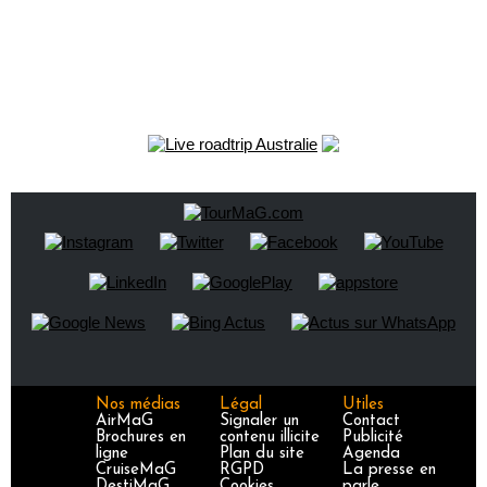
Nos médias
Légal
Utiles
AirMaG
Signaler un
Contact
Brochures en
contenu illicite
Publicité
ligne
Plan du site
Agenda
CruiseMaG
RGPD
La presse en
DestiMaG
Cookies
parle