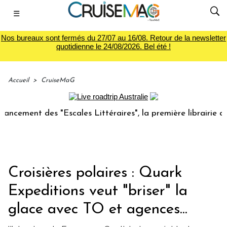
☰
Nos bureaux sont fermés du 27/07 au 16/08. Retour de la newsletter
quotidienne le 24/08/2026. Bel été !
Accueil
>
CruiseMaG
nt des "Escales Littéraires", la première librairie du voyag
Croisières polaires : Quark
Expeditions veut "briser" la
glace avec TO et agences...