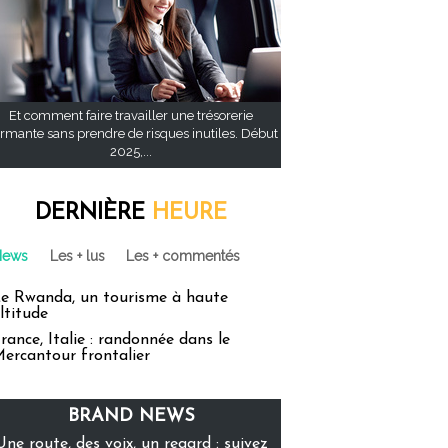
Et comment faire travailler une trésorerie
rmante sans prendre de risques inutiles. Début
2025,...
DERNIÈRE
HEURE
News
Les + lus
Les + commentés
e Rwanda, un tourisme à haute
ltitude
rance, Italie : randonnée dans le
ercantour frontalier
BRAND NEWS
Une route, des voix, un regard : suivez