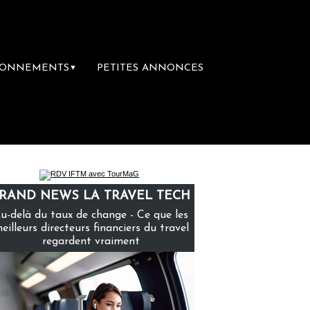
BONNEMENTS
PETITES ANNONCES
▼
mière librairie du voyage
Le groupe Sainte
RAND NEWS LA TRAVEL TECH
u-delà du taux de change - Ce que les
eilleurs directeurs financiers du travel
regardent vraiment