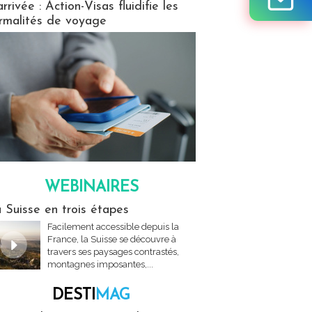
arrivée : Action-Visas fluidifie les
rmalités de voyage
WEBINAIRES
res
 Suisse en trois étapes
Facilement accessible depuis la
France, la Suisse se découvre à
travers ses paysages contrastés,
montagnes imposantes,...
DESTI
MAG
MAG