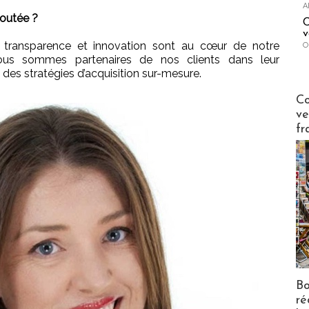
A
joutée ?
C
v
 transparence et innovation sont au cœur de notre
O
ous sommes partenaires de nos clients dans leur
es stratégies d’acquisition sur-mesure.
Publi-n
Co
ve
fr
Bo
ré