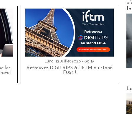
d’
fo
Lundi 13 Juillet 2026 - 06:15
e les
Retrouvez DIGITRIPS à l’IFTM au stand
travel
F054 !
Webinai
La
DESTI