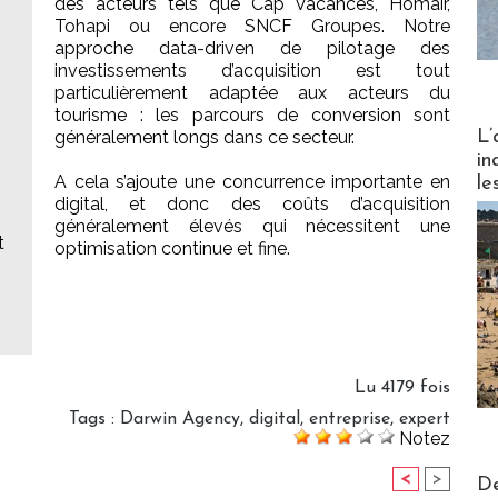
des acteurs tels que Cap Vacances, Homair,
Tohapi ou encore SNCF Groupes. Notre
approche data-driven de pilotage des
investissements d’acquisition est tout
particulièrement adaptée aux acteurs du
tourisme : les parcours de conversion sont
Partez
L’
généralement longs dans ce secteur.
in
A cela s’ajoute une concurrence importante en
le
digital, et donc des coûts d’acquisition
généralement élevés qui nécessitent une
t
optimisation continue et fine.
Lu 4179 fois
Tags
:
Darwin Agency
,
digital
,
entreprise
,
expert
Notez
Actus V
<
>
De