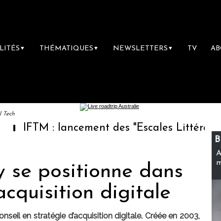
LITÉS
THÉMATIQUES
NEWSLETTERS
TV
A
▼
▼
▼
l Tech
: lancement des "Escales Littéraires", la pre
B
A
m
 se positionne dans
acquisition digitale
eil en stratégie d’acquisition digitale. Créée en 2003,