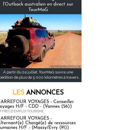
l’Outback australien en direct sur
TourMaG
À partir du 24 juillet, TourMaG suivra une
pédition de plus de 5 000 kilomètres à travers...
LES
ANNONCES
ARREFOUR VOYAGES - Conseiller
oyages H/F - CDD - (Vannes (56))
FFRES D'EMPLOI TOURISME
CARREFOUR VOYAGES -
lternant(e) Chargé(e) de ressources
umaines H/F - (Massy/Evry (91))