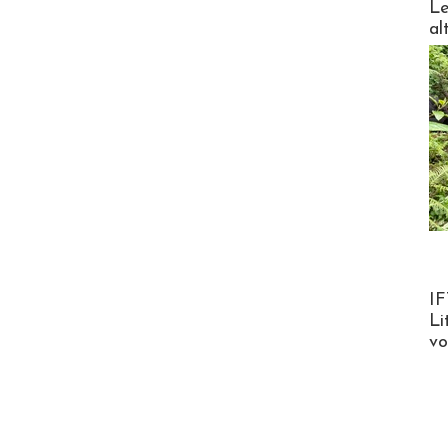
Le
al
Product
IF
Li
v