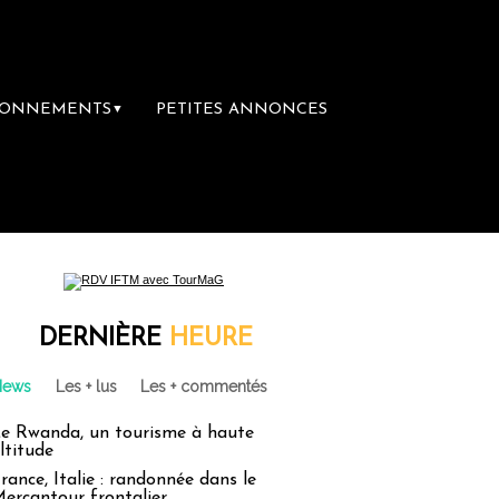
BONNEMENTS
PETITES ANNONCES
▼
ière librairie du voyage
Le groupe Sainte
DERNIÈRE
HEURE
News
Les + lus
Les + commentés
e Rwanda, un tourisme à haute
ltitude
rance, Italie : randonnée dans le
ercantour frontalier