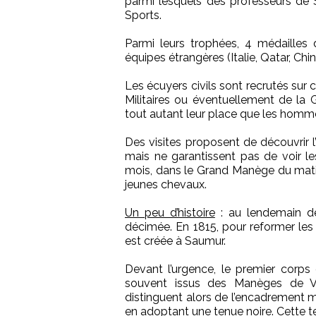
parmi lesquels des professeurs de 
Sports.
Parmi leurs trophées, 4 médailles 
équipes étrangères (Italie, Qatar, Chine
Les écuyers civils sont recrutés sur 
Militaires ou éventuellement de la 
tout autant leur place que les homm
Des visites proposent de découvrir l’
mais ne garantissent pas de voir les
mois, dans le Grand Manège du matin 
jeunes chevaux.
Un peu d’histoire
: au lendemain des
décimée. En 1815, pour reformer les
est créée à Saumur.
Devant l’urgence, le premier corps
souvent issus des Manèges de Ver
distinguent alors de l’encadrement mil
en adoptant une tenue noire. Cette te