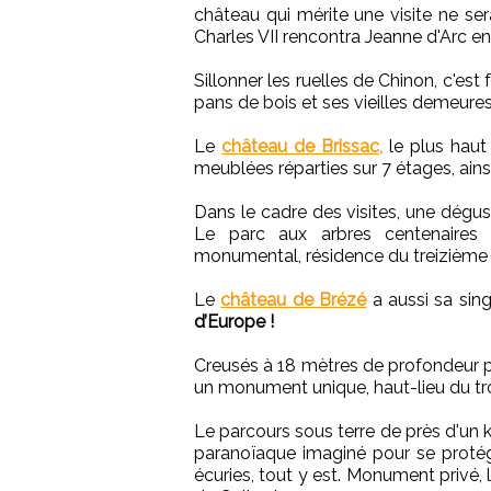
château qui mérite une visite ne ser
Charles VII rencontra Jeanne d'Arc en
Sillonner les ruelles de Chinon, c'es
pans de bois et ses vieilles demeures
Le
château de Brissac,
le plus haut
meublées réparties sur 7 étages, ains
Dans le cadre des visites, une dégu
Le parc aux arbres centenaires
monumental, résidence du treizième 
Le
château de Brézé
a aussi sa singu
d’Europe !
Creusés à 18 mètres de profondeur po
un monument unique, haut-lieu du t
Le parcours sous terre de près d'un 
paranoïaque imaginé pour se proté
écuries, tout y est. Monument privé,