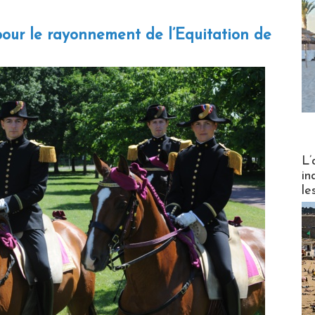
our le rayonnement de l’Equitation de
Partez
L’
in
le