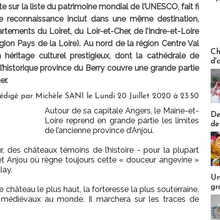
ite sur la liste du patrimoine mondial de l’UNESCO, fait fi
tte reconnaissance inclut dans une même destination,
rtements du Loiret, du Loir-et-Cher, de l’Indre-et-Loire
égion Pays de la Loire). Au nord de la région Centre Val
Les off
Ch
n héritage culturel prestigieux, dont la cathédrale de
d'
 l’historique province du Berry couvre une grande partie
er.
édigé par
Michèle SANI
le Lundi 20 Juillet 2020 à 23:50
Autour de sa capitale Angers, le Maine-et-
De
Loire reprend en grande partie les limites
de
de l’ancienne province d’Anjou.
, des châteaux témoins de l’histoire - pour la plupart
cet Anjou où règne toujours cette « douceur angevine »
lay.
Un
gr
 le château le plus haut, la forteresse la plus souterraine,
 médiévaux au monde. Il marchera sur les traces de