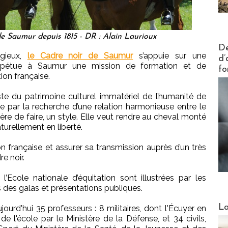
e Saumur depuis 1815 - DR : Alain Laurioux
Actus V
De
igieux,
le Cadre noir de Saumur
s’appuie sur une
d’
perpétue à Saumur une mission de formation et de
fo
ion française.
liste du patrimoine culturel immatériel de l’humanité de
e par la recherche d’une relation harmonieuse entre le
ère de faire, un style. Elle veut rendre au cheval monté
turellement en liberté.
ion française et assurer sa transmission auprès d’un très
e noir.
l’Ecole nationale d’équitation sont illustrées par les
s des galas et présentations publiques.
Webinai
La
rd'hui 35 professeurs : 8 militaires, dont l'Écuyer en
de l'école par le Ministère de la Défense, et 34 civils,