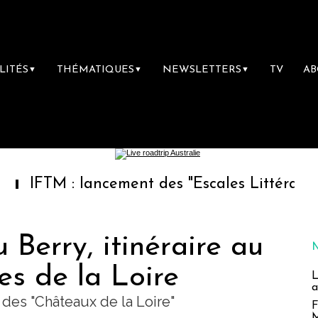
LITÉS
THÉMATIQUES
NEWSLETTERS
TV
A
▼
▼
▼
 lancement des "Escales Littéraires", la prem
 Berry, itinéraire au
es de la Loire
L
a
des "Châteaux de la Loire"
F
M