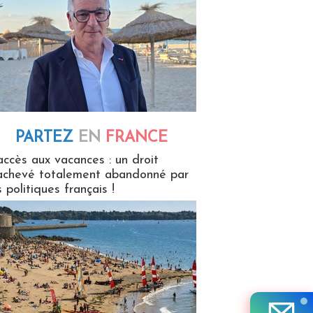
PARTEZ
EN
FRANCE
 en France
accès aux vacances : un droit
achevé totalement abandonné par
s politiques français !