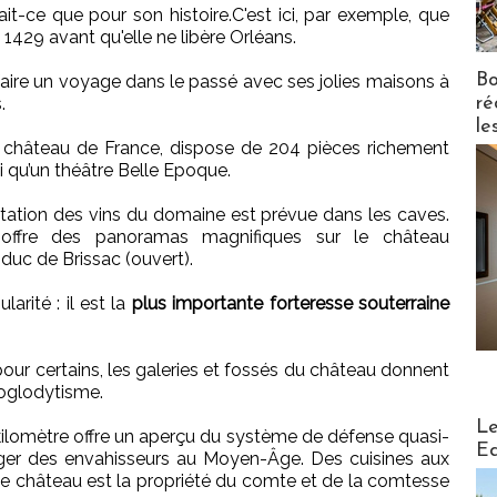
ait-ce que pour son histoire.C'est ici, par exemple, que
 1429 avant qu'elle ne libère Orléans.
Bo
t faire un voyage dans le passé avec ses jolies maisons à
ré
.
le
 château de France, dispose de 204 pièces richement
i qu’un théâtre Belle Epoque.
station des vins du domaine est prévue dans les caves.
 offre des panoramas magnifiques sur le château
duc de Brissac (ouvert).
larité : il est la
plus importante forteresse souterraine
ur certains, les galeries et fossés du château donnent
roglodytisme.
Distribu
Le
kilomètre offre un aperçu du système de défense quasi-
Ed
ger des envahisseurs au Moyen-Âge. Des cuisines aux
 le château est la propriété du comte et de la comtesse