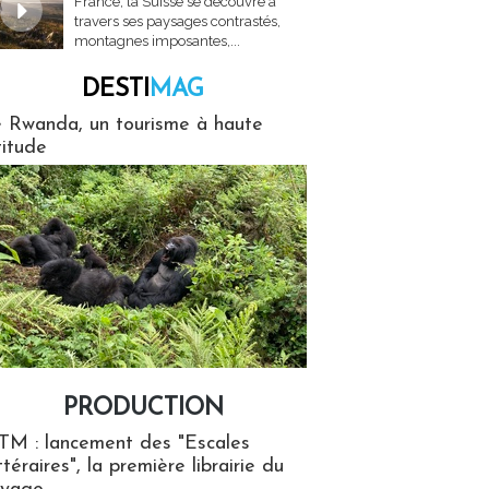
France, la Suisse se découvre à
travers ses paysages contrastés,
montagnes imposantes,...
DESTI
MAG
MAG
 Rwanda, un tourisme à haute
titude
PRODUCTION
ion
TM : lancement des "Escales
ttéraires", la première librairie du