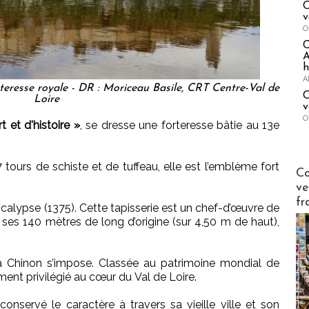
C
v
O
A
h
A
teresse royale - DR : Moriceau Basile, CRT Centre-Val de
C
Loire
v
O
rt et d'histoire »
, se dresse une forteresse bâtie au 13e
tours de schiste et de tuffeau, elle est l’emblème fort
Publi-n
Co
ve
fr
pocalypse (1375). Cette tapisserie est un chef-d’œuvre de
 ses 140 mètres de long d’origine (sur 4,50 m de haut),
à Chinon s’impose. Classée au patrimoine mondial de
ment privilégié au cœur du Val de Loire.
onservé le caractère à travers sa vieille ville et son