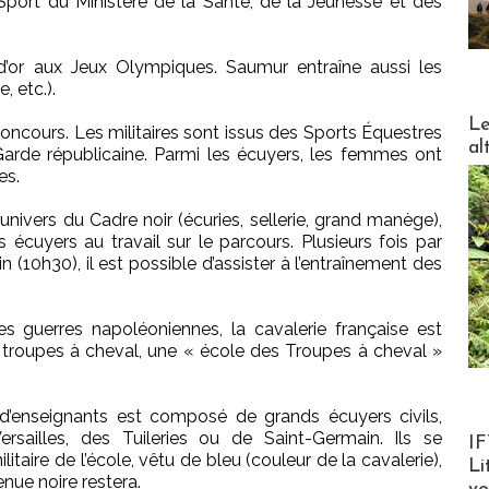
Sport du Ministère de la Santé, de la Jeunesse et des
d’or aux Jeux Olympiques. Saumur entraîne aussi les
, etc.).
DESTI
Le
concours. Les militaires sont issus des Sports Équestres
al
Garde républicaine. Parmi les écuyers, les femmes ont
es.
univers du Cadre noir (écuries, sellerie, grand manège),
 écuyers au travail sur le parcours. Plusieurs fois par
(10h30), il est possible d’assister à l’entraînement des
 guerres napoléoniennes, la cavalerie française est
 troupes à cheval, une « école des Troupes à cheval »
 d’enseignants est composé de grands écuyers civils,
Product
sailles, des Tuileries ou de Saint-Germain. Ils se
IF
itaire de l’école, vêtu de bleu (couleur de la cavalerie),
Li
nue noire restera.