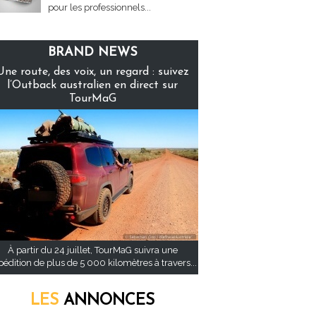
pour les professionnels...
BRAND NEWS
Une route, des voix, un regard : suivez
l’Outback australien en direct sur
TourMaG
À partir du 24 juillet, TourMaG suivra une
pédition de plus de 5 000 kilomètres à travers...
LES
ANNONCES