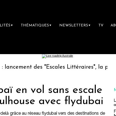
LITÉS
THÉMATIQUES
NEWSLETTERS
TV
A
▼
▼
▼
 des "Escales Littéraires", la première libra
aï en vol sans escale
ulhouse avec flydubai
L
a
F
delà grâce au réseau flydubai vers des destinations de
M