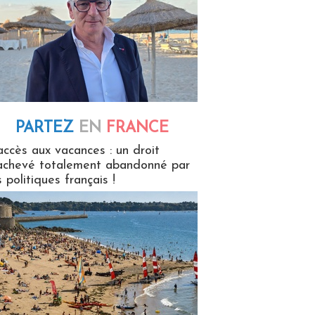
PARTEZ
EN
FRANCE
 en France
accès aux vacances : un droit
achevé totalement abandonné par
s politiques français !