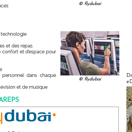
© flydubai
uces
a technologie
es et des repas
e confort et d’espace pour
e
AirMa
 personnel dans chaque
Dr
© flydubai
e
lévision et de musique
IAREPS