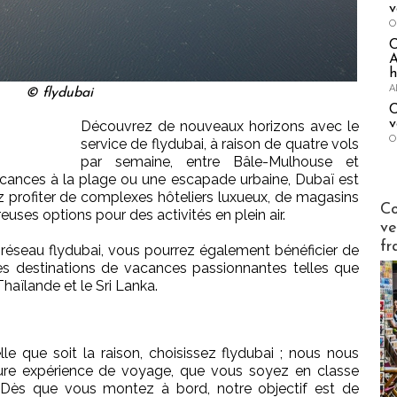
v
O
A
h
A
© flydubai
C
v
Découvrez de nouveaux horizons avec le
O
service de flydubai, à raison de quatre vols
par semaine, entre Bâle-Mulhouse et
cances à la plage ou une escapade urbaine, Dubaï est
z profiter de complexes hôteliers luxueux, de magasins
Publi-n
Co
es options pour des activités en plein air.
ve
fr
 réseau flydubai, vous pourrez également bénéficier de
es destinations de vacances passionnantes telles que
 Thaïlande et le Sri Lanka.
e que soit la raison, choisissez flydubai ; nous nous
eure expérience de voyage, que vous soyez en classe
 Dès que vous montez à bord, notre objectif est de