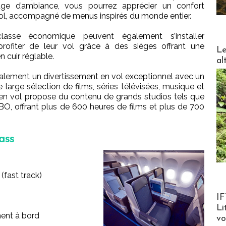
ge d’ambiance, vous pourrez apprécier un confort
vol, accompagné de menus inspirés du monde entier.
asse économique peuvent également s’installer
rofiter de leur vol grâce à des sièges offrant une
DESTI
Le
n cuir réglable.
al
alement un divertissement en vol exceptionnel avec un
 large sélection de films, séries télévisées, musique et
 en vol propose du contenu de grands studios tels que
BO, offrant plus de 600 heures de films et plus de 700
ass
(fast track)
Product
IF
Li
ment à bord
v