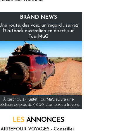
BRAND NEWS
Une route, des voix, un regard : suivez
l’Outback australien en direct sur
TourMaG
À partir du 24 juillet, TourMaG suivra une
pédition de plus de 5 000 kilomètres à travers...
LES
ANNONCES
ARREFOUR VOYAGES - Conseiller