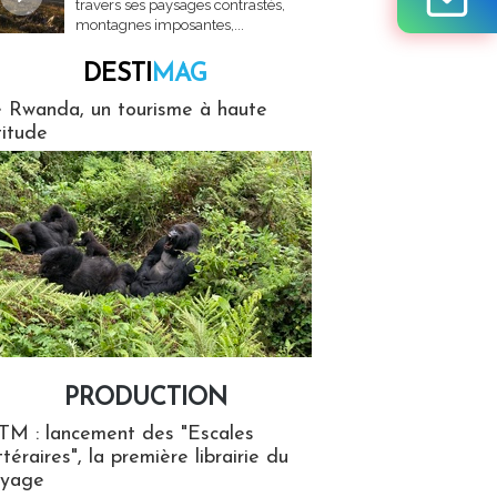
travers ses paysages contrastés,
montagnes imposantes,...
DESTI
MAG
MAG
 Rwanda, un tourisme à haute
titude
PRODUCTION
ion
TM : lancement des "Escales
ttéraires", la première librairie du
oyage