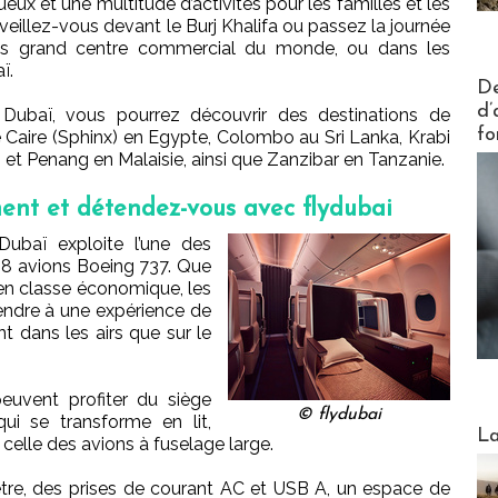
eux et une multitude d’activités pour les familles et les
eillez-vous devant le Burj Khalifa ou passez la journée
plus grand centre commercial du monde, ou dans les
ï.
Actus V
De
d’
Dubaï, vous pourrez découvrir des destinations de
fo
Caire (Sphinx) en Egypte, Colombo au Sri Lanka, Krabi
 et Penang en Malaisie, ainsi que Zanzibar en Tanzanie.
ment et détendez-vous avec flydubai
ubaï exploite l’une des
 88 avions Boeing 737. Que
 en classe économique, les
endre à une expérience de
t dans les airs que sur le
euvent profiter du siège
© flydubai
i se transforme en lit,
Webinai
La
celle des avions à fuselage large.
ètre, des prises de courant AC et USB A, un espace de