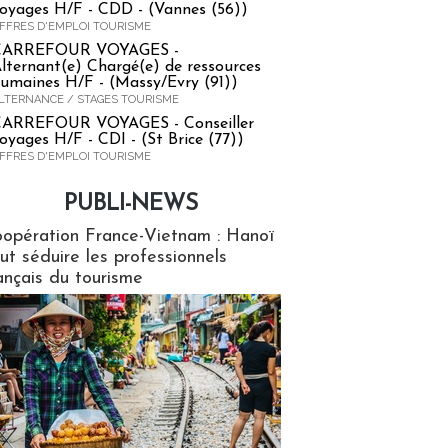
oyages H/F - CDD - (Vannes (56))
FFRES D'EMPLOI TOURISME
CARREFOUR VOYAGES -
lternant(e) Chargé(e) de ressources
umaines H/F - (Massy/Evry (91))
LTERNANCE / STAGES TOURISME
ARREFOUR VOYAGES - Conseiller
oyages H/F - CDI - (St Brice (77))
FFRES D'EMPLOI TOURISME
PUBLI-NEWS
ews
opération France-Vietnam : Hanoï
ut séduire les professionnels
ançais du tourisme