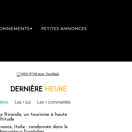
BONNEMENTS
PETITES ANNONCES
▼
irie du voyage
Le groupe Sainte-Claire ra
DERNIÈRE
HEURE
News
Les + lus
Les + commentés
e Rwanda, un tourisme à haute
ltitude
rance, Italie : randonnée dans le
ercantour frontalier