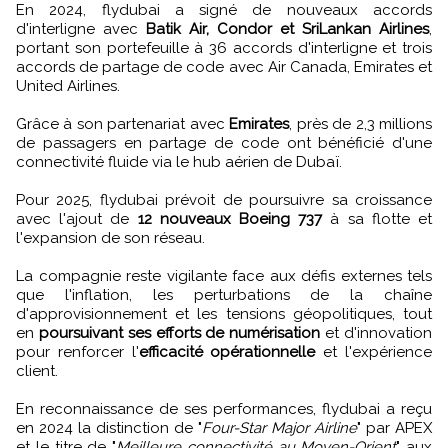
En 2024, flydubai a signé de nouveaux accords
d'interligne avec
Batik Air, Condor et SriLankan Airlines
,
portant son portefeuille à 36 accords d'interligne et trois
accords de partage de code avec Air Canada, Emirates et
United Airlines.
Grâce à son partenariat avec
Emirates
, près de 2,3 millions
de passagers en partage de code ont bénéficié d'une
connectivité fluide via le hub aérien de Dubaï.
Pour 2025, flydubai prévoit de poursuivre sa croissance
avec l'ajout de
12 nouveaux Boeing 737
à sa flotte et
l'expansion de son réseau.
La compagnie reste vigilante face aux défis externes tels
que l'inflation, les perturbations de la chaîne
d'approvisionnement et les tensions géopolitiques, tout
en
poursuivant ses efforts de numérisation
et d'innovation
pour renforcer l'
efficacité opérationnelle
et l'expérience
client.
En reconnaissance de ses performances, flydubai a reçu
en 2024 la distinction de "
Four-Star Major Airline
" par APEX
et le titre de "
Meilleure connectivité au Moyen-Orient
" aux