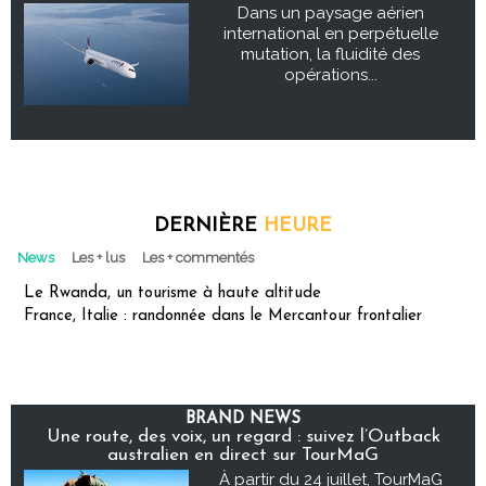
Dans un paysage aérien
international en perpétuelle
mutation, la fluidité des
opérations...
DERNIÈRE
HEURE
News
Les + lus
Les + commentés
Le Rwanda, un tourisme à haute altitude
France, Italie : randonnée dans le Mercantour frontalier
BRAND NEWS
Une route, des voix, un regard : suivez l’Outback
australien en direct sur TourMaG
À partir du 24 juillet, TourMaG