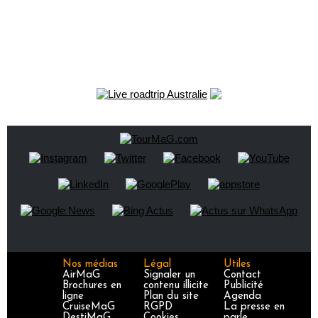
Nos médias
Légal
Utiles
AirMaG
Signaler un
Contact
Brochures en
contenu illicite
Publicité
ligne
Plan du site
Agenda
CruiseMaG
RGPD
La presse en
DestiMaG
Cookies
parle