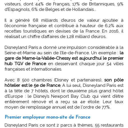
visiteurs, dont 44% de Français, 17% de Britanniques, 9%
d’Espagnols, 6% de Belges et de Hollandais...
Il a généré 68 milliards d’euros de valeur ajoutée à
l’économie française et contribué à hauteur de 6,2% aux
recettes touristiques en devises de la France. En 2016, il
réalisait un chiffre d’affaires de 1,28 milliard d’euros.
Disneyland Paris a donné une impulsion considérable à la
Seine-et-Marne au sein de l’Ile-de-France. Un exemple :
la
gare de Marne-la-Vallée-Chessy est aujourd’hui le premier
hub TGV de France
en desservant chaque jour 54 villes
françaises et internationales.
Avec 8 500 chambres (Disney et partenaires),
son pôle
hôtelier est le 5e de France
, A lui seul, Disneyland Paris est
à la tête de 7 hôtels, dont le deuxième plus grand hôtel
d’Europe : le Disney’s Newport Bay Club qui vient d’être
entièrement rénové et a reçu sa 4e étoile. Leur taux
moyen de remplissage annuel est de l'ordre de 77%.
Premier employeur mono-site de France
Disneyland Paris ce sont 2 parcs à thèmes, 55 restaurants