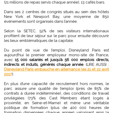
(21 millions de repas servis chaque année), 13 cafés bars.
Dans ses 2 centres de congrès situés au sein des hôtels
New York et Newport Bay, une moyenne de 850
événements sont organisés dans l’année.
Selon la SETEC, 52% de ses visiteurs internationaux
profitent de leur séjour sur le parc pour ensuite découvrir
les lieux emblématiques de la capitale.
Du point de vue de l’emploi, Disneyland Paris est
aujourd’hui le premier employeur mono-site de France,
avec
15 000 salariés et jusqu’à 56 000 emplois directs,
indirects et induits, générés chaque année
. (LIRE AUSSI :
Disneyland Paris embauche en alternance les 21 et 22 avril
2017
).
En plus d’une capacité de recrutement hors normes, le
parc assure une qualité de l’emploi (près de 85% de
contrats à durée indéterminée), des conditions de travail
privilégiées (73% des Cast Members étant logés à
proximité, en Seine-et-Marne) et mène une véritable
politique de formation (plus de 400 000 heures de
formation dispensées chaque année) valorisant ainsi la