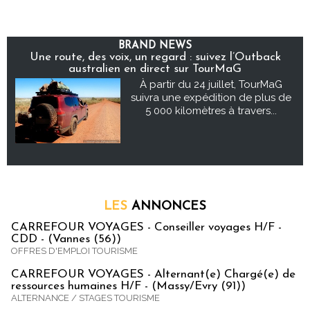
BRAND NEWS
Une route, des voix, un regard : suivez l’Outback
australien en direct sur TourMaG
À partir du 24 juillet, TourMaG
suivra une expédition de plus de
5 000 kilomètres à travers...
LES
ANNONCES
CARREFOUR VOYAGES - Conseiller voyages H/F -
CDD - (Vannes (56))
OFFRES D'EMPLOI TOURISME
CARREFOUR VOYAGES - Alternant(e) Chargé(e) de
ressources humaines H/F - (Massy/Evry (91))
ALTERNANCE / STAGES TOURISME