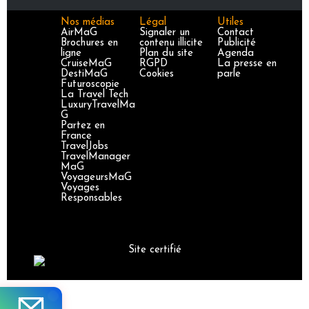
Nos médias
Légal
Utiles
AirMaG
Signaler un
Contact
Brochures en
contenu illicite
Publicité
ligne
Plan du site
Agenda
CruiseMaG
RGPD
La presse en
DestiMaG
Cookies
parle
Futuroscopie
La Travel Tech
LuxuryTravelMa
G
Partez en
France
TravelJobs
TravelManager
MaG
VoyageursMaG
Voyages
Responsables
Site certifié