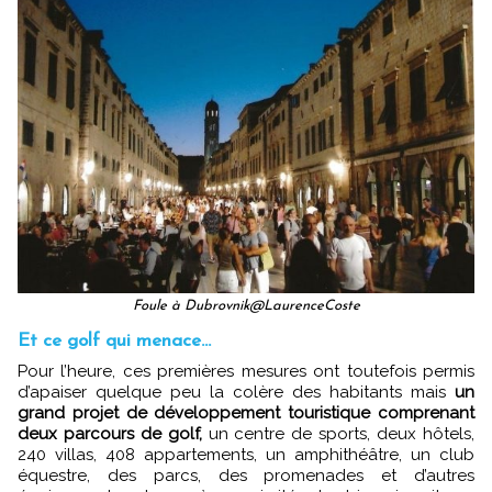
Foule à Dubrovnik@LaurenceCoste
Et ce golf qui menace…
Pour l’heure, ces premières mesures ont toutefois permis
d’apaiser quelque peu la colère des habitants mais
un
grand projet de développement touristique comprenant
deux parcours de golf,
un centre de sports, deux hôtels,
240 villas, 408 appartements, un amphithéâtre, un club
équestre, des parcs, des promenades et d’autres