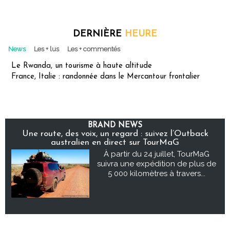
DERNIÈRE
HEURE
News
Les + lus
Les + commentés
Le Rwanda, un tourisme à haute altitude
France, Italie : randonnée dans le Mercantour frontalier
BRAND NEWS
Une route, des voix, un regard : suivez l’Outback
australien en direct sur TourMaG
À partir du 24 juillet, TourMaG
suivra une expédition de plus de
5 000 kilomètres à travers...