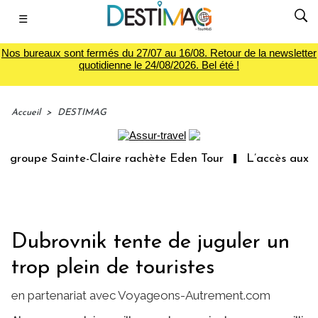
☰
Nos bureaux sont fermés du 27/07 au 16/08. Retour de la newsletter
quotidienne le 24/08/2026. Bel été !
Accueil
>
DESTIMAG
roupe Sainte-Claire rachète Eden Tour
L’accès aux vaca
Dubrovnik tente de juguler un
trop plein de touristes
en partenariat avec Voyageons-Autrement.com