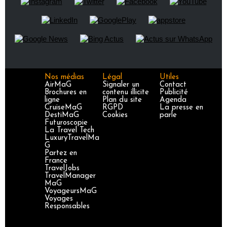
Nos médias
Légal
Utiles
AirMaG
Signaler un
Contact
Brochures en
contenu illicite
Publicité
ligne
Plan du site
Agenda
CruiseMaG
RGPD
La presse en
DestiMaG
Cookies
parle
Futuroscopie
La Travel Tech
LuxuryTravelMa
G
Partez en
France
TravelJobs
TravelManager
MaG
VoyageursMaG
Voyages
Responsables