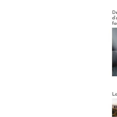
Actus V
De
d’
fo
Webinai
La