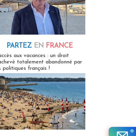
PARTEZ
EN
FRANCE
 en France
accès aux vacances : un droit
achevé totalement abandonné par
s politiques français !