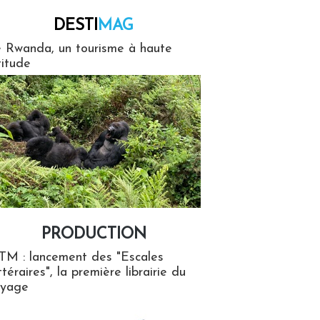
DESTI
MAG
MAG
 Rwanda, un tourisme à haute
titude
PRODUCTION
ion
TM : lancement des "Escales
ttéraires", la première librairie du
oyage