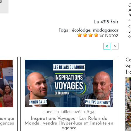
s
A
h
A
Lu 4315 fois
C
Tags
:
écolodge
,
madagascar
v
Notez
O
<
>
Publi-n
Co
ve
fr
Lundi 20 Juillet 2026 - 06:34
on qui
Inspirations Voyages - Les Relais du
agences
Monde : vendre l'hyper-luxe et l'insolite en
agence