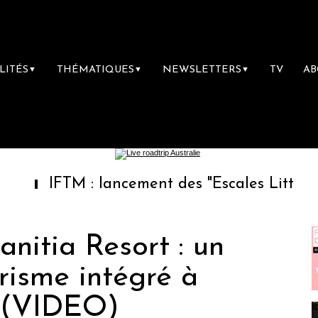
LITÉS
THÉMATIQUES
NEWSLETTERS
TV
A
▼
▼
▼
IFTM : lancement des "Escales Littéraires", la
nitia Resort : un
risme intégré à
 (VIDEO)