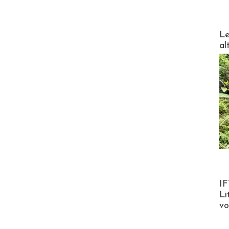
DESTI
Le
al
Product
IF
Li
v