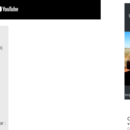
O]
ex
C
r :
v
O