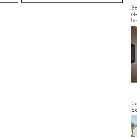
Bo
ré
le
Distribu
Le
Ed