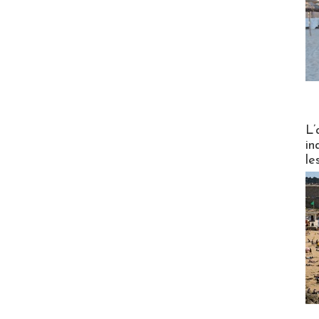
Partez
L’
in
le