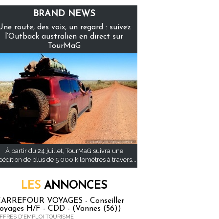
BRAND NEWS
Une route, des voix, un regard : suivez
l’Outback australien en direct sur
TourMaG
À partir du 24 juillet, TourMaG suivra une
pédition de plus de 5 000 kilomètres à travers...
LES
ANNONCES
ARREFOUR VOYAGES - Conseiller
oyages H/F - CDD - (Vannes (56))
FFRES D'EMPLOI TOURISME