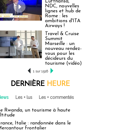
Lufthansa,
NDC, nouvelles
lignes et hub de
Rome : les
ambitions d'ITA
Airways !
Travel & Cruise
Summit
Marseille : un
nouveau rendez-
vous pour les
décideurs du
tourisme (vidéo)
1 sur 1516
DERNIÈRE
HEURE
News
Les + lus
Les + commentés
e Rwanda, un tourisme à haute
ltitude
rance, Italie : randonnée dans le
ercantour frontalier