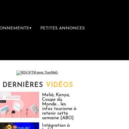
BONNEMENTS
PETITES ANNONCES
▼
 première librairie du voyage
Le groupe S
DERNIÈRES
VIDÉOS
Meliá, Kenya,
Coupe du
Monde… les
infos tourisme à
retenir cette
semaine [ABO]
Intégration à