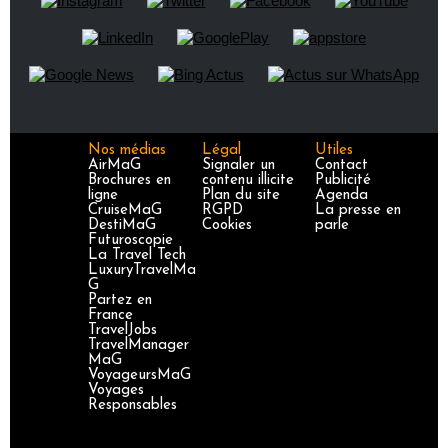
Nos médias
Légal
Utiles
AirMaG
Signaler un
Contact
Brochures en
contenu illicite
Publicité
ligne
Plan du site
Agenda
CruiseMaG
RGPD
La presse en
DestiMaG
Cookies
parle
Futuroscopie
La Travel Tech
LuxuryTravelMa
G
Partez en
France
TravelJobs
TravelManager
MaG
VoyageursMaG
Voyages
Responsables