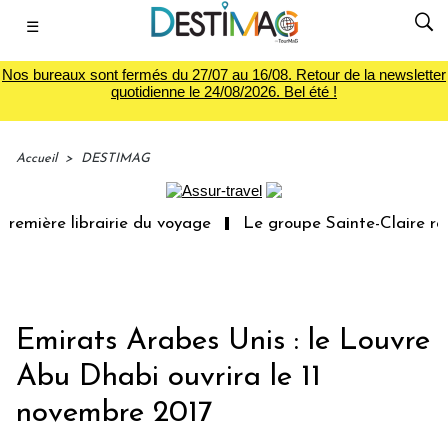
☰
Nos bureaux sont fermés du 27/07 au 16/08. Retour de la newsletter
quotidienne le 24/08/2026. Bel été !
Accueil
>
DESTIMAG
remière librairie du voyage
Le groupe Sainte-Claire rac
Emirats Arabes Unis : le Louvre
Abu Dhabi ouvrira le 11
novembre 2017