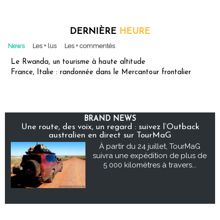
DERNIÈRE
HEURE
News
Les + lus
Les + commentés
Le Rwanda, un tourisme à haute altitude
France, Italie : randonnée dans le Mercantour frontalier
BRAND NEWS
Une route, des voix, un regard : suivez l’Outback
australien en direct sur TourMaG
À partir du 24 juillet, TourMaG
suivra une expédition de plus de
5 000 kilomètres à travers...