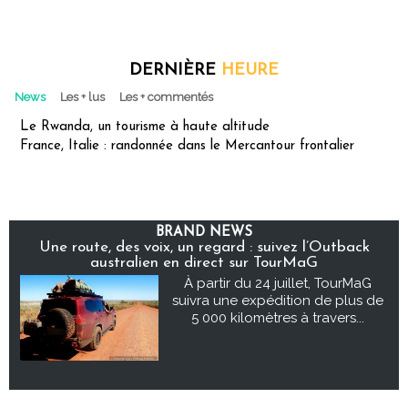
DERNIÈRE
HEURE
News
Les + lus
Les + commentés
Le Rwanda, un tourisme à haute altitude
France, Italie : randonnée dans le Mercantour frontalier
BRAND NEWS
Une route, des voix, un regard : suivez l’Outback
australien en direct sur TourMaG
À partir du 24 juillet, TourMaG
suivra une expédition de plus de
5 000 kilomètres à travers...