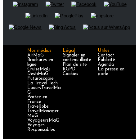
Nos médias
Légal
Utiles
AirMaG
Signaler un
Contact
Brochures en
contenu illicite
Publicité
ligne
Plan du site
Agenda
CruiseMaG
RGPD
La presse en
DestiMaG
Cookies
parle
Futuroscopie
La Travel Tech
LuxuryTravelMa
G
Partez en
France
TravelJobs
TravelManager
MaG
VoyageursMaG
Voyages
Responsables