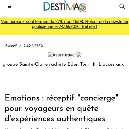
☰
Nos bureaux sont fermés du 27/07 au 16/08. Retour de la newsletter
quotidienne le 24/08/2026. Bel été !
Accueil
>
DESTIMAG
oupe Sainte-Claire rachète Eden Tour
L’accès aux vacan
Emotions : réceptif "concierge"
pour voyageurs en quête
d'expériences authentiques