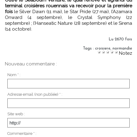
Outre le Seabourn Venture, le quai rénové et agrandi du
terminal croisières rouennais va recevoir pour la première
fois
le Silver Dawn (11 mai), le Star Pride (27 mai), l’Azamara
Onward (4 septembre), le Crystal Symphony (22
septembre) ; l’Hanseatic Nature (28 septembre) et le Sirena
(14 octobre).
Lu 2670 fois
Tags
:
croisiere
,
normandie
Notez
Nouveau commentaire :
Nom * :
Adresse email (non publiée) * :
Site web :
Commentaire * :