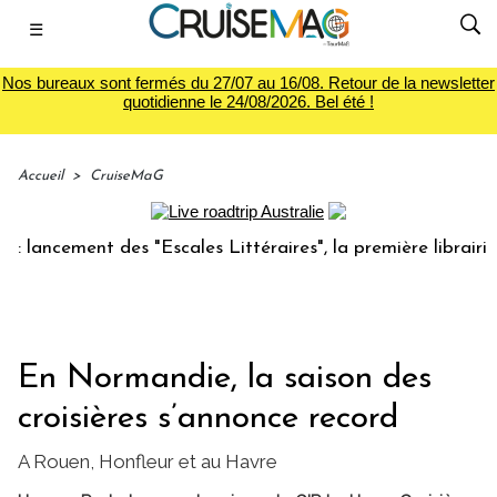
☰
Nos bureaux sont fermés du 27/07 au 16/08. Retour de la newsletter
quotidienne le 24/08/2026. Bel été !
Accueil
>
CruiseMaG
ncement des "Escales Littéraires", la première librairie du 
En Normandie, la saison des
croisières s’annonce record
A Rouen, Honfleur et au Havre