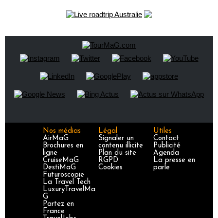
Nos médias
Légal
Utiles
AirMaG
Signaler un
Contact
Brochures en
contenu illicite
Publicité
ligne
Plan du site
Agenda
CruiseMaG
RGPD
La presse en
DestiMaG
Cookies
parle
Futuroscopie
La Travel Tech
LuxuryTravelMa
G
Partez en
France