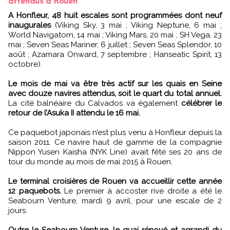
attendus à Rouen
A Honfleur, 48 huit escales sont programmées dont neuf
inaugurales
(Viking Sky, 3 mai ; Viking Neptune, 6 mai ;
World Navigatorn, 14 mai ; Viking Mars, 20 mai ; SH Vega, 23
mai ; Seven Seas Mariner, 6 juillet ; Seven Seas Splendor, 10
août ; Azamara Onward, 7 septembre ; Hanseatic Spirit, 13
octobre).
Le mois de mai va être très actif sur les quais en Seine
avec douze navires attendus, soit le quart du total annuel.
La cité balnéaire du Calvados va également
célébrer le
retour de l’Asuka II attendu le 16 mai.
Ce paquebot japonais n’est plus venu à Honfleur depuis la
saison 2011. Ce navire haut de gamme de la compagnie
Nippon Yusen Kaisha (NYK Line) avait fêté ses 20 ans de
tour du monde au mois de mai 2015 à Rouen.
Le terminal croisières de Rouen va accueillir cette année
12 paquebots.
Le premier à accoster rive droite a été le
Seabourn Venture, mardi 9 avril, pour une escale de 2
jours.