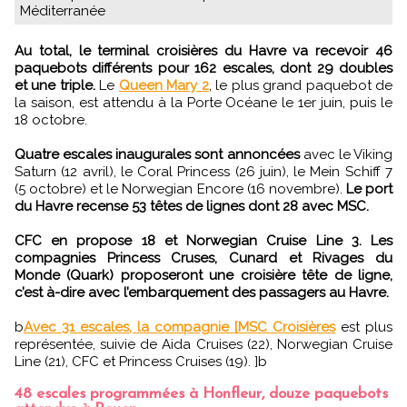
Méditerranée
Au total, le terminal croisières du Havre va recevoir 46
paquebots différents pour 162 escales, dont 29 doubles
et une triple.
Le
Queen Mary 2
, le plus grand paquebot de
la saison, est attendu à la Porte Océane le 1er juin, puis le
18 octobre.
Quatre escales inaugurales sont annoncées
avec le Viking
Saturn (12 avril), le Coral Princess (26 juin), le Mein Schiff 7
(5 octobre) et le Norwegian Encore (16 novembre).
Le port
du Havre recense 53 têtes de lignes dont 28 avec MSC.
CFC en propose 18 et Norwegian Cruise Line 3. Les
compagnies Princess Cruses, Cunard et Rivages du
Monde (Quark) proposeront une croisière tête de ligne,
c’est à-dire avec l’embarquement des passagers au Havre.
b
Avec 31 escales, la compagnie [MSC Croisières
est plus
représentée, suivie de Aida Cruises (22), Norwegian Cruise
Line (21), CFC et Princess Cruises (19). ]b
48 escales programmées à Honfleur, douze paquebots