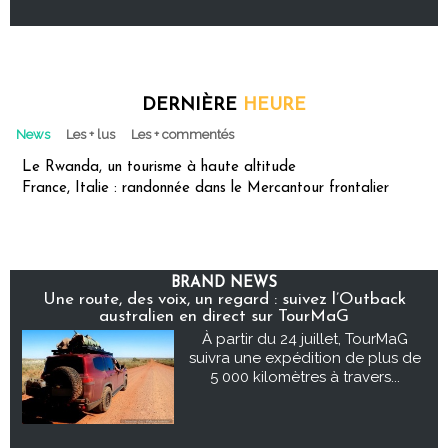
DERNIÈRE
HEURE
News
Les + lus
Les + commentés
Le Rwanda, un tourisme à haute altitude
France, Italie : randonnée dans le Mercantour frontalier
BRAND NEWS
Une route, des voix, un regard : suivez l’Outback
australien en direct sur TourMaG
À partir du 24 juillet, TourMaG
suivra une expédition de plus de
5 000 kilomètres à travers...