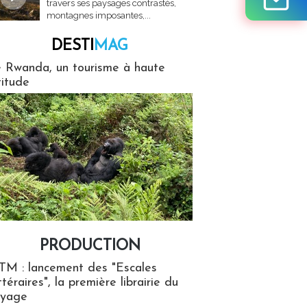
travers ses paysages contrastés,
montagnes imposantes,...
DESTI
MAG
MAG
 Rwanda, un tourisme à haute
titude
PRODUCTION
ion
TM : lancement des "Escales
ttéraires", la première librairie du
oyage