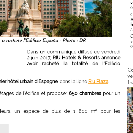
v
O
A
h
A
C
a racheté l'Edificio España - Photo : DR
v
O
Dans un communiqué diffusé ce vendredi
2 juin 2017,
RIU Hotels & Resorts annonce
avoir racheté la totalité de l'Edificio
Publi-n
Co
ve
ier hôtel urbain d'Espagne
, dans la ligne
Riu Plaza
.
fr
étages de l'édifice et proposer
650 chambres
pour un
 ailleurs, un espace de plus de 1 800 m² pour les