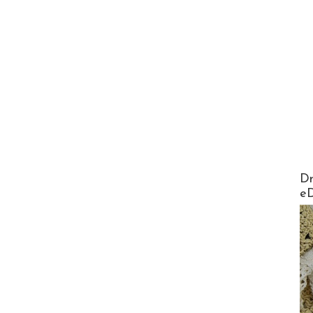
AirMa
Dr
e