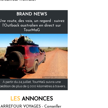
BRAND NEWS
Une route, des voix, un regard : suivez
l’Outback australien en direct sur
TourMaG
À partir du 24 juillet, TourMaG suivra une
pédition de plus de 5 000 kilomètres à travers...
LES
ANNONCES
ARREFOUR VOYAGES - Conseiller