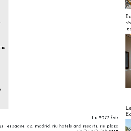
Bo
:
ré
le
yau
e
Distribu
Le
Ed
Lu 2077 fois
gs
:
espagne
,
gp
,
madrid
,
riu hotels and resorts
,
riu plaza