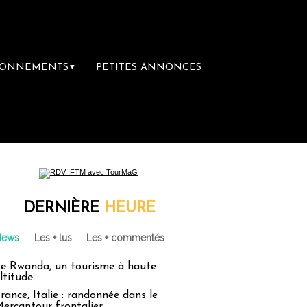
BONNEMENTS
PETITES ANNONCES
▼
e librairie du voyage
Le groupe Sainte-Cl
DERNIÈRE
HEURE
News
Les + lus
Les + commentés
e Rwanda, un tourisme à haute
ltitude
rance, Italie : randonnée dans le
ercantour frontalier