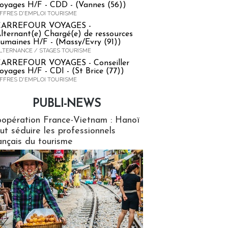
oyages H/F - CDD - (Vannes (56))
FFRES D'EMPLOI TOURISME
CARREFOUR VOYAGES -
lternant(e) Chargé(e) de ressources
umaines H/F - (Massy/Evry (91))
LTERNANCE / STAGES TOURISME
ARREFOUR VOYAGES - Conseiller
oyages H/F - CDI - (St Brice (77))
FFRES D'EMPLOI TOURISME
PUBLI-NEWS
ews
opération France-Vietnam : Hanoï
ut séduire les professionnels
ançais du tourisme