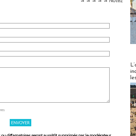
Notez
Partez
L’
in
le
res
x ou diffamatoires seront aussitôt supprimés par le modérateur.