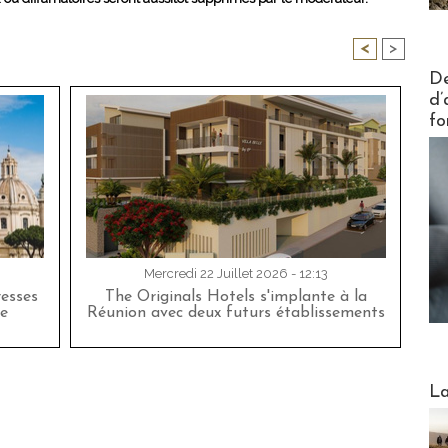
<
>
Actus V
De
d’
fo
Mercredi 22 Juillet 2026 - 12:13
esses
The Originals Hotels s'implante à la
e
Réunion avec deux futurs établissements
Webinai
La