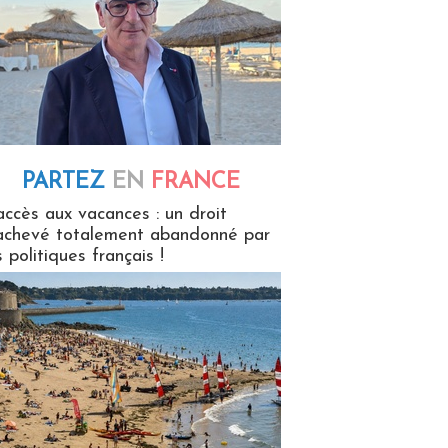
PARTEZ
EN
FRANCE
 en France
accès aux vacances : un droit
achevé totalement abandonné par
s politiques français !