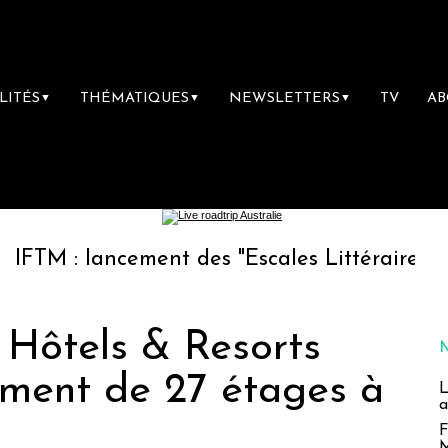
LITÉS
THÉMATIQUES
NEWSLETTERS
TV
A
▼
▼
▼
ancement des "Escales Littéraires", la premièr
 Hôtels & Resorts
iment de 27 étages à
L
a
F
M