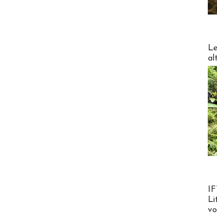
DESTI
Le
al
Product
IF
Li
v