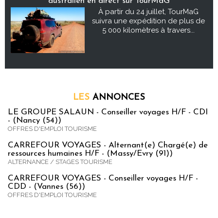
australien en direct sur TourMaG
À partir du 24 juillet, TourMaG
suivra une expédition de plus de
5 000 kilomètres à travers...
LES
ANNONCES
LE GROUPE SALAUN - Conseiller voyages H/F - CDI
- (Nancy (54))
OFFRES D'EMPLOI TOURISME
CARREFOUR VOYAGES - Alternant(e) Chargé(e) de
ressources humaines H/F - (Massy/Evry (91))
ALTERNANCE / STAGES TOURISME
CARREFOUR VOYAGES - Conseiller voyages H/F -
CDD - (Vannes (56))
OFFRES D'EMPLOI TOURISME