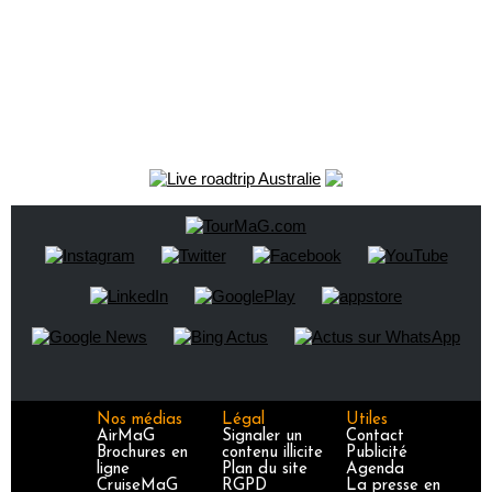
Nos médias
Légal
Utiles
AirMaG
Signaler un
Contact
Brochures en
contenu illicite
Publicité
ligne
Plan du site
Agenda
CruiseMaG
RGPD
La presse en