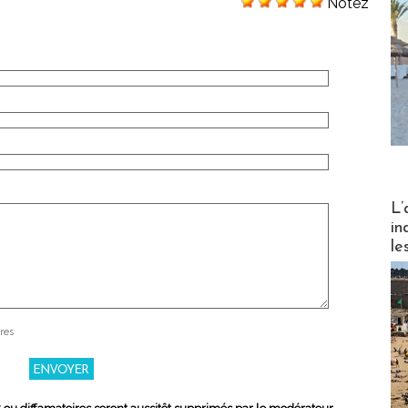
Notez
Partez
L’
in
le
res