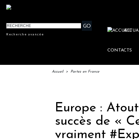
ACTUA
Recherche avancée
CONTACTS
Accueil
>
Partez en France
IFTM :
Europe : Atou
succès de « C
vraiment #Exp