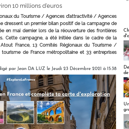
ron 10 millions d’euros
ionaux du Tourisme / Agences d’attractivité / Agences
e dressent un premier bilan positif de la campagne de
Les off
ée en mai dernier lors de la réouverture des frontières
Ch
d'
. Cette campagne, a été initiée dans le cadre de la
par Atout France, 13 Comités Régionaux du Tourisme /
 tourisme de France métropolitaine et 33 entreprises
De
digé par
Jean DA LUZ
le Jeudi 23 Décembre 2021 à 15:38
de
Un
gr