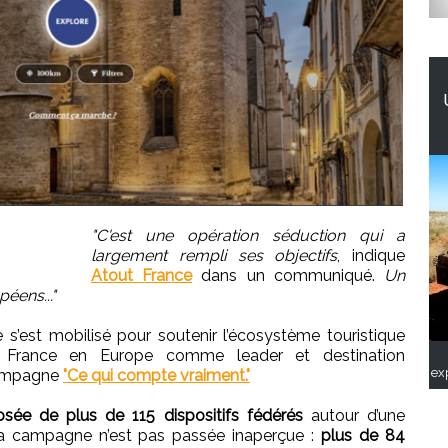
"C'est une opération séduction qui a
largement rempli ses objectifs
, indique
Atout France
dans un communiqué.
Un
éens..."
s’est mobilisé pour soutenir l’écosystème touristique
 la France en Europe comme leader et destination
ex
 campagne
"Ce qui compte vraiment."
ée de plus de 115 dispositifs fédérés
autour d’une
la campagne n’est pas passée inaperçue :
plus de 84