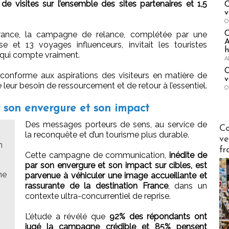
 de visites sur l’ensemble des sites partenaires et 1,5
C
v
O
rance, la campagne de relance, complétée par une
A
 et 13 voyages influenceurs, invitait les touristes
h
 qui compte vraiment.
A
C
, conforme aux aspirations des visiteurs en matière de
v
leur besoin de ressourcement et de retour à l’essentiel.
O
son envergure et son impact
Des messages porteurs de sens, au service de
Publi-n
Co
la reconquête et d’un tourisme plus durable.
ve
n
fr
Cette campagne de communication,
inédite de
par son envergure et son impact sur cibles, est
ne
parvenue à véhiculer une image accueillante et
rassurante de la destination France
, dans un
contexte ultra-concurrentiel de reprise.
L’étude a révélé que
92% des répondants ont
jugé la campagne crédible et 85% pensent