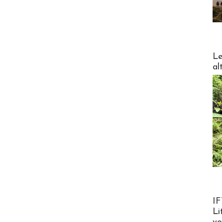
DESTI
Le
al
Product
IF
Li