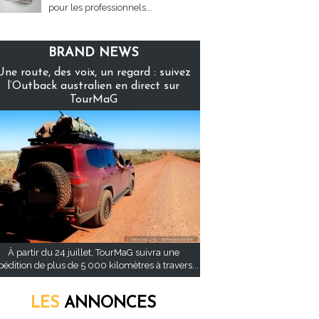
pour les professionnels...
BRAND NEWS
Une route, des voix, un regard : suivez
l’Outback australien en direct sur
TourMaG
À partir du 24 juillet, TourMaG suivra une
pédition de plus de 5 000 kilomètres à travers...
LES
ANNONCES