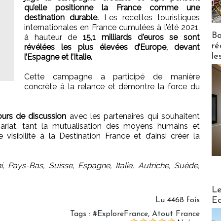
qu’elle positionne la France comme une
destination durable.
Les recettes touristiques
internationales en France cumulées à l’été 2021,
Bo
à hauteur de
15,1 milliards d'euros se sont
ré
révélées les plus élevées d’Europe, devant
le
l’Espagne et l’Italie.
Cette campagne a participé de manière
concrète à la relance et démontre la force du
urs de discussion
avec les partenaires qui souhaitent
ariat, tant la mutualisation des moyens humains et
e visibilité à la Destination France et d’ainsi créer la
 Pays-Bas, Suisse, Espagne, Italie, Autriche, Suède,
Distribu
Le
Ed
Lu 4468 fois
Tags
:
#ExploreFrance
,
Atout France