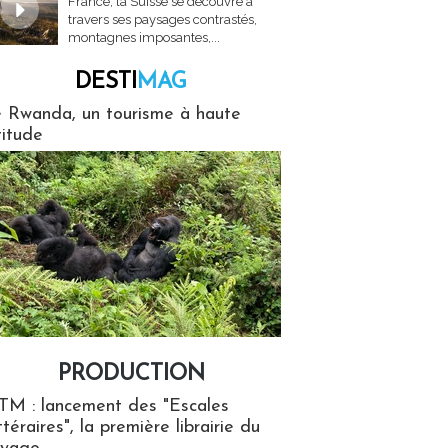
France, la Suisse se découvre à
travers ses paysages contrastés,
montagnes imposantes,...
DESTI
MAG
MAG
 Rwanda, un tourisme à haute
titude
PRODUCTION
ion
TM : lancement des "Escales
ttéraires", la première librairie du