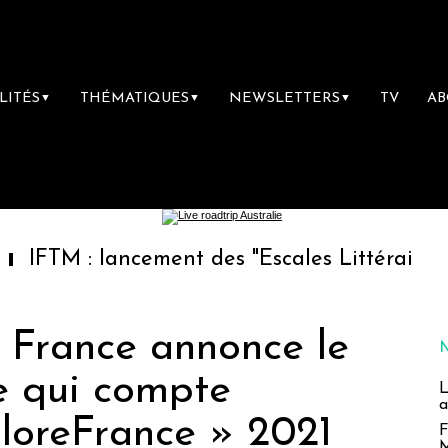
LITÉS
THÉMATIQUES
NEWSLETTERS
TV
A
▼
▼
▼
 lancement des "Escales Littéraires", la prem
t France annonce le
e qui compte
L
a
loreFrance » 2021
F
M