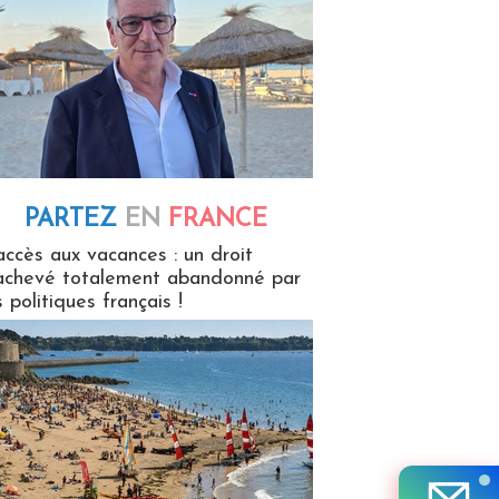
PARTEZ
EN
FRANCE
 en France
accès aux vacances : un droit
achevé totalement abandonné par
s politiques français !