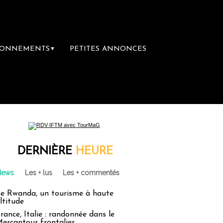
BONNEMENTS
PETITES ANNONCES
▼
ière librairie du voyage
Le groupe Sainte-
DERNIÈRE
HEURE
News
Les + lus
Les + commentés
e Rwanda, un tourisme à haute
ltitude
rance, Italie : randonnée dans le
ercantour frontalier