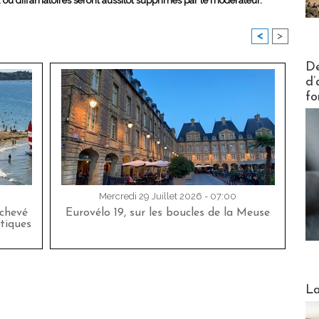
x ou diffamatoires seront aussitôt supprimés par le modérateur.
<
>
Actus V
De
d’
fo
Mercredi 29 Juillet 2026 - 07:00
achevé
Eurovélo 19, sur les boucles de la Meuse
tiques
Webinai
La