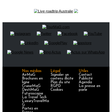
Nos médias
Légal
Utiles
AirMaG
Signaler un
Contact
Brochures en
contenu illicite
Publicité
ligne
Plan du site
Agenda
CruiseMaG
RGPD
La presse en
DestiMaG
Cookies
parle
Futuroscopie
La Travel Tech
LuxuryTravelMa
G
Partez en