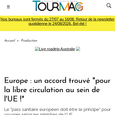
☰
Nos bureaux sont fermés du 27/07 au 16/08. Retour de la newsletter
quotidienne le 24/08/2026. Bel été !
Accueil
>
Production
Europe : un accord trouvé "pour
la libre circulation au sein de
l'UE !"
Le "pass sanitaire européen doit être le principe" pour
voyager selon les ministres de l'UE