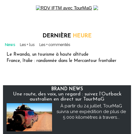
DERNIÈRE
HEURE
News
Les + lus
Les + commentés
Le Rwanda, un tourisme à haute altitude
France, Italie : randonnée dans le Mercantour frontalier
BRAND NEWS
Une route, des voix, un regard : suivez l’Outback
australien en direct sur TourMaG
À partir du 24 juillet, TourMaG
suivra une expédition de plus de
5 000 kilomètres à travers...