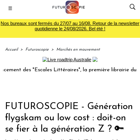
☰
Nos bureaux sont fermés du 27/07 au 16/08. Retour de la newsletter
quotidienne le 24/08/2026. Bel été !
Accueil
>
Futuroscopie
>
Marchés en mouvement
es "Escales Littéraires", la première librairie du voyage
L
FUTUROSCOPIE - Génération
flygskam ou low cost : doit-on
se fier à la génération Z ? 🔑