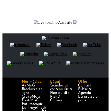
Nos médias
Légal
Utiles
AirMaG
Signaler un
Contact
Brochures en
contenu illicite
Publicité
ligne
Plan du site
Agenda
CruiseMaG
RGPD
La presse en
DestiMaG
Cookies
parle
Futuroscopie
La Travel Tech