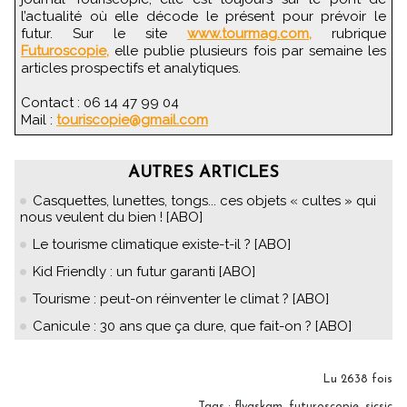
l’actualité où elle décode le présent pour prévoir le
futur. Sur le site
www.tourmag.com,
rubrique
Futuroscopie,
elle publie plusieurs fois par semaine les
articles prospectifs et analytiques.
Contact : 06 14 47 99 04
Mail :
touriscopie@gmail.com
AUTRES ARTICLES
Casquettes, lunettes, tongs... ces objets « cultes » qui
nous veulent du bien ! [ABO]
Le tourisme climatique existe-t-il ? [ABO]
Kid Friendly : un futur garanti [ABO]
Tourisme : peut-on réinventer le climat ? [ABO]
Canicule : 30 ans que ça dure, que fait-on ? [ABO]
Lu 2638 fois
Tags
:
flygskam
,
futuroscopie
,
sicsic