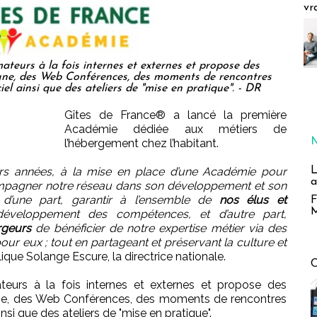
vr
teurs à la fois internes et externes et propose des
ligne, des Web Conférences, des moments de rencontres
iel ainsi que des ateliers de "mise en pratique". - DR
Gîtes de France® a lancé la première
Académie dédiée aux métiers de
l’hébergement chez l’habitant.
L
urs années, à la mise en place d’une Académie pour
a
pagner notre réseau dans son développement et son
 d’une part, garantir à l’ensemble de
nos élus et
F
M
veloppement des compétences, et d’autre part,
rgeurs
de bénéficier de notre expertise métier via des
r eux ; tout en partageant et préservant la culture et
ique Solange Escure, la directrice nationale.
eurs à la fois internes et externes et propose des
igne, des Web Conférences, des moments de rencontres
nsi que des ateliers de "mise en pratique".