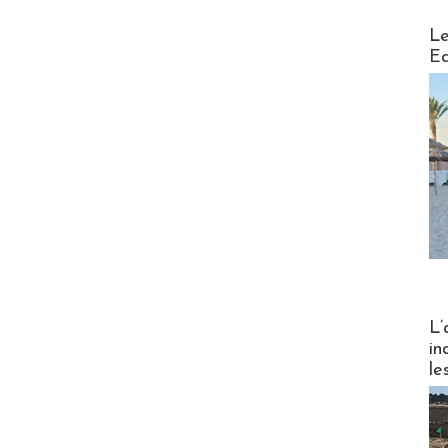
Distribu
Le
Ed
Partez
L’
in
le