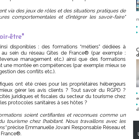
ent via des jeux de rôles et des situations pratiques de
tures comportementales et d’intégrer les savoir-faire"
m
ir-être"
si disponibles : des formations “métiers” dédiées à
C
es au sein du réseau Gîtes de France® (par exemple :
d
 Revenue management etc.) ainsi que des formations
isent une montée en compétences (par exemple: mieux se
stion des conflits etc.).
ues ont été crées pour les propriétaires hébergeurs
ieux gérer les avis clients ? Tout savoir du RGPD ?
icités juridiques et fiscales du secteur du tourisme chez
e
les protocoles sanitaires à ses hôtes ?
d
formations soient certifiantes et reconnues comme un
u tourisme chez l’habitant. Nous travaillons avec les
ns"
précise Emmanuelle Jovani Responsable Réseau et
 France®.