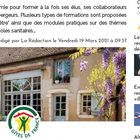
C
ie pour former à la fois ses élus, ses collaborateurs
v
O
bergeurs. Plusieurs types de formations sont proposées
 être" ainsi que des modules pratiques sur des thèmes
les sanitaires...
Emploi
Le
digé par
La Rédaction
le Vendredi 19 Mars 2021 à 09:37
re
dé
Em
re
vi
Al