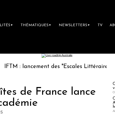
LITÉS
THÉMATIQUES
NEWSLETTERS
TV
A
▼
▼
▼
lancement des "Escales Littéraires", la premi
C
v
îtes de France lance
O
Académie
A
h
ns
A