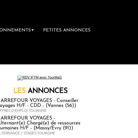
BONNEMENTS
PETITES ANNONCES
▼
ère librairie du voyage
Le groupe Sainte-Cl
LES
ANNONCES
ARREFOUR VOYAGES - Conseiller
oyages H/F - CDD - (Vannes (56))
FFRES D'EMPLOI TOURISME
CARREFOUR VOYAGES -
lternant(e) Chargé(e) de ressources
umaines H/F - (Massy/Evry (91))
LTERNANCE / STAGES TOURISME