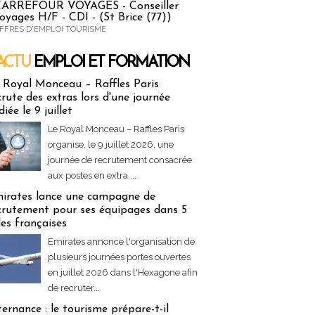
ARREFOUR VOYAGES - Conseiller
oyages H/F - CDI - (St Brice (77))
FFRES D'EMPLOI TOURISME
ACTU
EMPLOI ET FORMATION
 & Formation
 Royal Monceau – Raffles Paris
crute des extras lors d'une journée
diée le 9 juillet
Le Royal Monceau – Raffles Paris
organise, le 9 juillet 2026, une
journée de recrutement consacrée
aux postes en extra....
irates lance une campagne de
crutement pour ses équipages dans 5
lles françaises
Emirates annonce l'organisation de
plusieurs journées portes ouvertes
en juillet 2026 dans l'Hexagone afin
de recruter...
ternance : le tourisme prépare-t-il