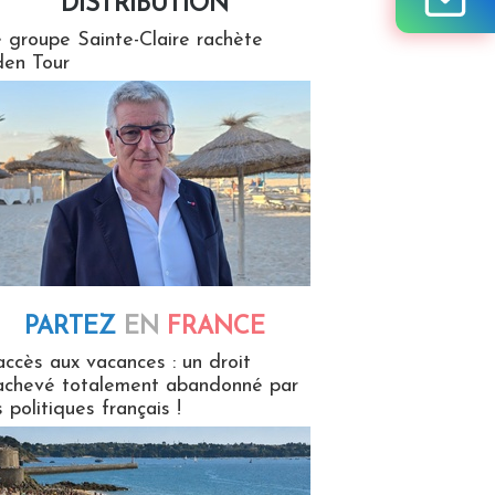
DISTRIBUTION
tion
 groupe Sainte-Claire rachète
en Tour
PARTEZ
EN
FRANCE
 en France
accès aux vacances : un droit
achevé totalement abandonné par
s politiques français !