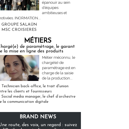
épanouir au sein
d’équipes
ambitieuses et
otivées. INORMATION...
GROUPE SALAÜN
MSC CROISIERES
MÉTIERS
hargé(e) de paramétrage, le garant
e la mise en ligne des produits
Métier méconnu, le
chargé(e) de
paramétrage est en
charge de la saisie
de la production...
Technicien back-office, le trait d'union
ntre les clients et fournisseurs
Social media manager, le chef d’orchestre
e la communication digitale
BRAND NEWS
Une route, des voix, un regard : suivez