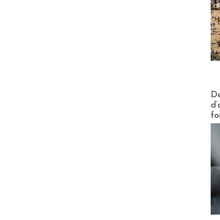
Actus V
De
d’
fo