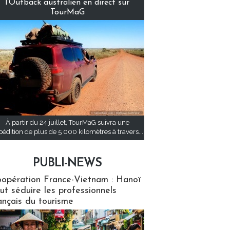
l’Outback australien en direct sur
TourMaG
À partir du 24 juillet, TourMaG suivra une
pédition de plus de 5 000 kilomètres à travers...
PUBLI-NEWS
ews
opération France-Vietnam : Hanoï
ut séduire les professionnels
ançais du tourisme