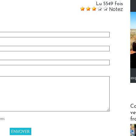
Lu 5549 fois
Notez
ex
Publi-n
Co
ve
fr
res