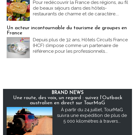
Pour redécouvrir la France des régions, au fil
de beaux séjours dans des hôtels-
restaurants de charme et de caractère....
Un acteur incontournable du tourisme de groupes en
France
Depuis plus de 32 ans, Hôtels Circuits France
(HCF) s’impose comme un partenaire de
référence pour les professionnels...
BRAND NEWS
Une route, des voix, un regard : suivez l’Outback
australien en direct sur TourMaG
À partir du 24 juillet, TourMaG
suivra une expédition de plus de
5 000 kilomètres à travers...