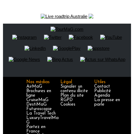
Nos médias
Légal
Utiles
AirMaG
Signaler un
Contact
Brochures en
contenu illicite
Publicité
ligne
Plan du site
Agenda
CruiseMaG
RGPD
La presse en
DestiMaG
Cookies
parle
Futuroscopie
La Travel Tech
LuxuryTravelMa
G
Partez en
France