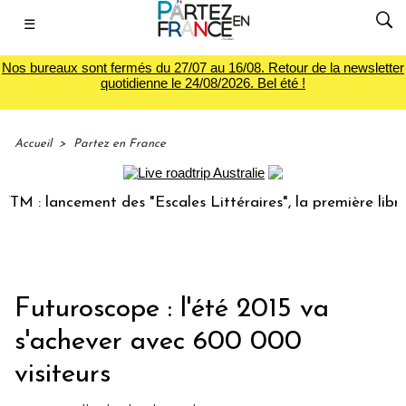
☰
Nos bureaux sont fermés du 27/07 au 16/08. Retour de la newsletter
quotidienne le 24/08/2026. Bel été !
Accueil
>
Partez en France
: lancement des "Escales Littéraires", la première librairie
Futuroscope : l'été 2015 va
s'achever avec 600 000
visiteurs