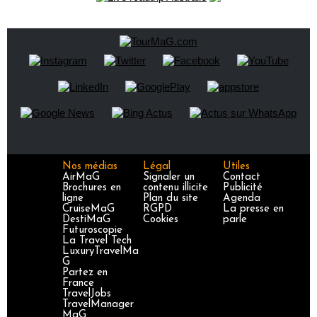
Nos médias
Légal
Utiles
AirMaG
Signaler un
Contact
Brochures en
contenu illicite
Publicité
ligne
Plan du site
Agenda
CruiseMaG
RGPD
La presse en
DestiMaG
Cookies
parle
Futuroscopie
La Travel Tech
LuxuryTravelMa
G
Partez en
France
TravelJobs
TravelManager
MaG