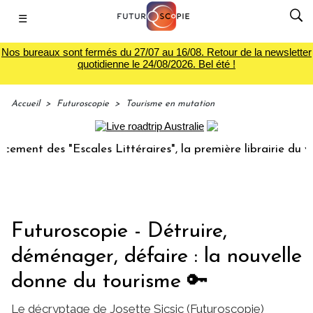
☰
Nos bureaux sont fermés du 27/07 au 16/08. Retour de la newsletter
quotidienne le 24/08/2026. Bel été !
Accueil
>
Futuroscopie
>
Tourisme en mutation
es "Escales Littéraires", la première librairie du voyage
Futuroscopie - Détruire,
déménager, défaire : la nouvelle
donne du tourisme 🔑
Le décryptage de Josette Sicsic (Futuroscopie)