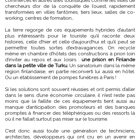
commerces et autres sites touristiques comme les villes de
chercheurs d’or de la conquête de l’ouest, rapidement
transformées en villes fantômes, tiers lieux, salles de co-
working, centres de formation…
La terre regorge de ces équipements hybrides d’autant
plus intéressants pour le touriste qu’il raconte deux
histoires, celle d’hier et celle d’aujourd’hui et qu’il peut se
permettre toutes sortes d’extravagances. On recycle
même en chambre d’hôtels des constructions à priori loin
d’inviter au repos et aux loisirs :
une prison en Finlande
dans la petite ville de Turku.
Un sanatorium dans la même
région finlandaise, en partie reconverti lui aussi en hôtel.
Ou un établissement de pompes funèbres à Paris !
Si les solutions sont souvent réussies et ont permis d’aller
dans le sens d’une économie circulaire, il n’est reste pas
moins que la faillite de ces équipements tient aussi au
manque d’anticipation des promoteurs et des banques
promptes à financer des téléphériques ou des ressorts là
où il ne fallait surtout pas miser sur le tourisme.
C’est donc aussi toute une génération de techniciens,
architectes, développeurs qui ont cru en un avenir en