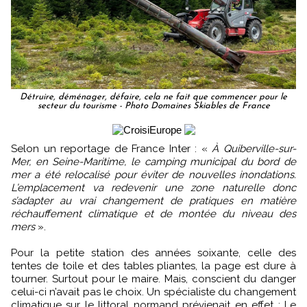
Détruire, déménager, défaire, cela ne fait que commencer pour le
secteur du tourisme - Photo Domaines Skiables de France
Selon un reportage de France Inter : «
À Quiberville-sur-
Mer, en Seine-Maritime, le camping municipal du bord de
mer a été relocalisé pour éviter de nouvelles inondations.
L’emplacement va redevenir une zone naturelle donc
s’adapter au vrai changement de pratiques en matière
réchauffement climatique et de montée du niveau des
mers
».
Pour la petite station des années soixante, celle des
tentes de toile et des tables pliantes, la page est dure à
tourner. Surtout pour le maire. Mais, conscient du danger
celui-ci n’avait pas le choix. Un spécialiste du changement
climatique sur le littoral normand prévienait en effet : Le