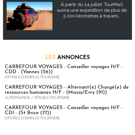
À partir du 24 juillet, TourMaG
suivra une expédition de plus de
5 000 kilomètres à travers...
LES
ANNONCES
CARREFOUR VOYAGES - Conseiller voyages H/F -
CDD - (Vannes (56))
OFFRES D'EMPLOI TOURISME
CARREFOUR VOYAGES - Alternant(e) Chargé(e) de
ressources humaines H/F - (Massy/Evry (91))
ALTERNANCE / STAGES TOURISME
CARREFOUR VOYAGES - Conseiller voyages H/F -
CDI - (St Brice (77))
OFFRES D'EMPLOI TOURISME