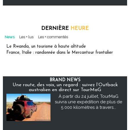
DERNIÈRE
HEURE
News
Les + lus
Les + commentés
Le Rwanda, un tourisme à haute altitude
France, Italie : randonnée dans le Mercantour frontalier
BRAND NEWS
Une route, des voix, un regard : suivez l’Outback
australien en direct sur TourMaG
À partir du 24 juillet, TourMaG
suivra une expédition de plus de
5 000 kilomètres à travers...