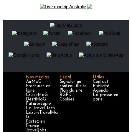
Nos médias
Légal
Utiles
AirMaG
Signaler un
Contact
Brochures en
contenu illicite
Publicité
ligne
Plan du site
Agenda
CruiseMaG
RGPD
La presse en
DestiMaG
Cookies
parle
Futuroscopie
La Travel Tech
LuxuryTravelMa
G
Partez en
France
TravelJobs