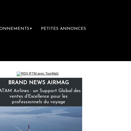
BONNEMENTS
PETITES ANNONCES
▼
remière librairie du voyage
Le groupe Sain
BRAND NEWS AIRMAG
ATAM Airlines : un Support Global des
ventes d’Excellence pour les
professionnels du voyage