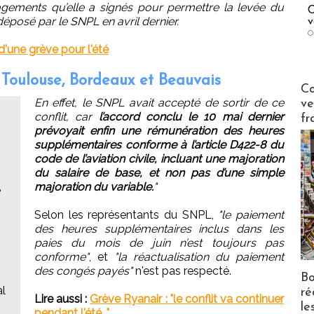
gagements qu’elle a signés pour permettre la levée du
C
 déposé par le SNPL en avril dernier.
v
O
'une grève pour l'été
 Toulouse, Bordeaux et Beauvais
Publi-n
Co
En effet, le SNPL avait accepté de sortir de ce
ve
conflit, car
l’accord conclu le 10 mai dernier
fr
prévoyait enfin une rémunération des heures
supplémentaires conforme à l’article D422-8 du
code de l’aviation civile, incluant une majoration
du salaire de base, et non pas d’une simple
majoration du variable.
"
e
Selon les représentants du SNPL,
"le paiement
des heures supplémentaires inclus dans les
paies du mois de juin n’est toujours pas
conforme"
, et
"la réactualisation du paiement
des congés payés"
n'est pas respecté.
Bo
al
ré
Lire aussi :
Grève Ryanair : "le conflit va continuer
le
pendant l'été..."