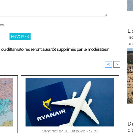
res
Partez
L’
in
le
x ou diffamatoires seront aussitôt supprimés par le modérateur.
<
>
Actus V
De
d’
Vendredi 24 Juillet 2026 - 12:01