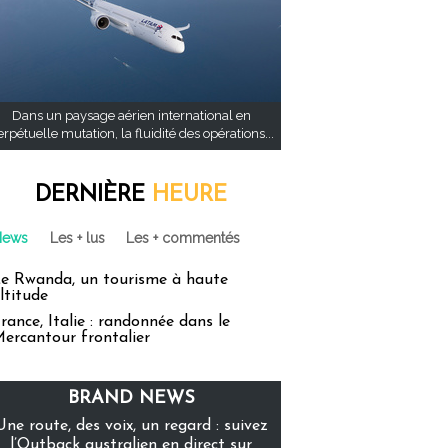
Dans un paysage aérien international en
rpétuelle mutation, la fluidité des opérations...
DERNIÈRE
HEURE
News
Les + lus
Les + commentés
e Rwanda, un tourisme à haute
ltitude
rance, Italie : randonnée dans le
ercantour frontalier
BRAND NEWS
Une route, des voix, un regard : suivez
l’Outback australien en direct sur