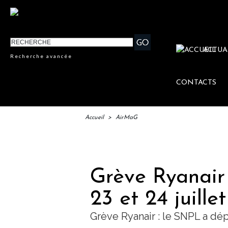
ACTUA
Recherche avancée
CONTACTS
Accueil
>
AirMaG
IFT
Grève Ryanair 
23 et 24 juille
Grève Ryanair : le SNPL a dé