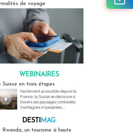
rmalités de voyage
WEBINAIRES
res
 Suisse en trois étapes
Facilement accessible depuis la
France, la Suisse se découvre à
travers ses paysages contrastés,
montagnes imposantes,...
DESTI
MAG
MAG
 Rwanda, un tourisme à haute