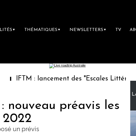
LITÉS
THÉMATIQUES
NEWSLETTERS
TV
A
▼
▼
▼
M : lancement des "Escales Littéraires", la p
L
: nouveau préavis les
t 2022
posé un prévis