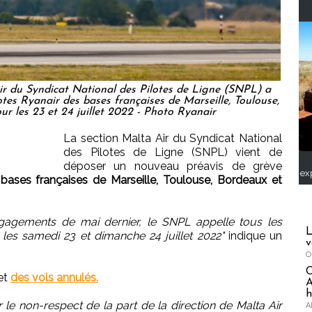
ir du Syndicat National des Pilotes de Ligne (SNPL) a
otes Ryanair des bases françaises de Marseille, Toulouse,
r les 23 et 24 juillet 2022 - Photo Ryanair
La section Malta Air du Syndicat National
des Pilotes de Ligne (SNPL) vient de
déposer un nouveau préavis de grève
ex
s
bases françaises de Marseille, Toulouse, Bordeaux et
ngagements de mai dernier, le SNPL appelle tous les
L
l les samedi 23 et dimanche 24 juillet 2022"
indique un
v
O
 et
des vols annulés.
A
h
 le non-respect de la part de la direction de Malta Air
A