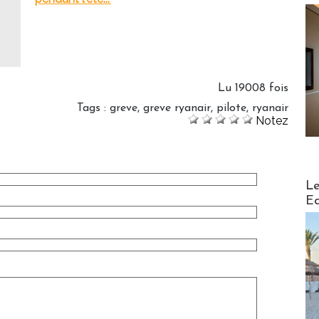
Lu 19008 fois
Tags
:
greve
,
greve ryanair
,
pilote
,
ryanair
Notez
Distribu
Le
Ed