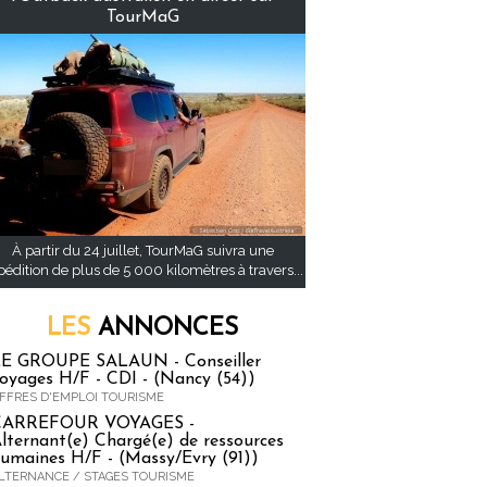
TourMaG
À partir du 24 juillet, TourMaG suivra une
pédition de plus de 5 000 kilomètres à travers...
LES
ANNONCES
E GROUPE SALAUN - Conseiller
oyages H/F - CDI - (Nancy (54))
FFRES D'EMPLOI TOURISME
CARREFOUR VOYAGES -
lternant(e) Chargé(e) de ressources
umaines H/F - (Massy/Evry (91))
LTERNANCE / STAGES TOURISME