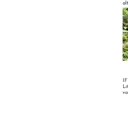
al
Product
IF
Li
v