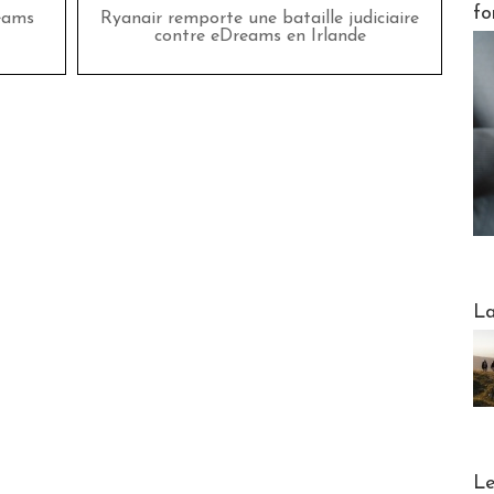
fo
eams
Ryanair remporte une bataille judiciaire
contre eDreams en Irlande
Webinai
La
DESTI
Le