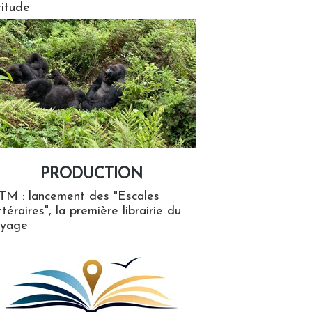
titude
PRODUCTION
ion
TM : lancement des "Escales
ttéraires", la première librairie du
oyage