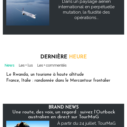
Dans un paysage aérien
international en perpétuelle
mutation, la fluidité des
opérations...
DERNIÈRE
HEURE
News
Les + lus
Les + commentés
Le Rwanda, un tourisme à haute altitude
France, Italie : randonnée dans le Mercantour frontalier
BRAND NEWS
Une route, des voix, un regard : suivez l’Outback
australien en direct sur TourMaG
À partir du 24 juillet, TourMaG