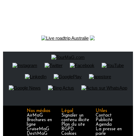
Nos médias
Légal
Utiles
AirMaG
Signaler un
Contact
Brochures en
contenu illicite
Publicité
ligne
Plan du site
Agenda
CruiseMaG
RGPD
La presse en
DestiMaG
Cookies
parle