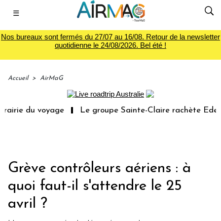
☰
Nos bureaux sont fermés du 27/07 au 16/08. Retour de la newsletter
quotidienne le 24/08/2026. Bel été !
Accueil
>
AirMaG
 du voyage
Le groupe Sainte-Claire rachète Eden Tour
Grève contrôleurs aériens : à
quoi faut-il s'attendre le 25
avril ?