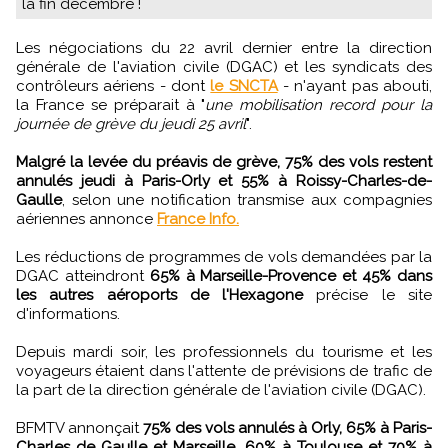
la fin décembre !
Les négociations du 22 avril dernier entre la direction
générale de l'aviation civile (DGAC) et les syndicats des
contrôleurs aériens - dont
le SNCTA
- n'ayant pas abouti,
la France se préparait à "
une mobilisation record pour la
journée de grève du jeudi 25 avril
".
Malgré la levée du préavis de grève, 75% des vols restent
annulés jeudi à Paris-Orly et 55% à Roissy-Charles-de-
Gaulle
, selon une notification transmise aux compagnies
aériennes annonce
France Info.
Les réductions de programmes de vols demandées par la
DGAC atteindront
65% à Marseille-Provence et 45% dans
les autres aéroports de l'Hexagone
précise le site
d'informations.
Depuis mardi soir, les professionnels du tourisme et les
voyageurs étaient dans l'attente de prévisions de trafic de
la part de la direction générale de l'aviation civile (DGAC).
BFMTV annonçait
75% des vols annulés à Orly, 65% à Paris-
Charles de Gaulle et Marseille, 60% à Toulouse et 70% à