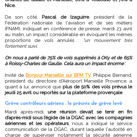
Nice.
De son côté,
Pascal de Izaguirre
, président de la
Fédération nationale de l'aviation et de ses métiers
(FNAM), indiquait en conférence de presse, mardi 23 avril
au matin, un impact considérable en évoquant les mêmes
proportions de vols annulés :
"un mouvement très
fortement suivi.
On nous a parlé de 75% de vols supprimés à Orly et de 65%
à Roissy-Charles de Gaulle. Cela aura un impact énorme
".
Invité de
Bonjour Marseille sur BFM TV,
Philippe Bernand,
président du directoire d'Aéroport Marseille Provence, a
quant à lui, annoncé que
plus de 50% des vols prévus le
jeudi 25 avril ou reportés sur la plateforme provençale
.
Grève contrôleurs aériens : le préavis de grève levé
Mardi après-midi,
une réunion devait se tenir en fin
d’après-midi sous l’égide de la DGAC avec les compagnies
aériennes et les opérateurs
, nous a indiqué le service
communication de la DGAC, durant laquelle l'autorité en
charge de superviser notamment la sécurité aérienne