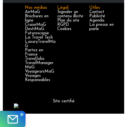
Nos médias
Légal
Utiles
AirMaG
Signaler un
Contact
Brochures en
contenu illicite
Publicité
ligne
Plan du site
Agenda
CruiseMaG
RGPD
La presse en
DestiMaG
Cookies
parle
Futuroscopie
La Travel Tech
LuxuryTravelMa
G
Partez en
France
TravelJobs
TravelManager
MaG
VoyageursMaG
Voyages
Responsables
Site certifié