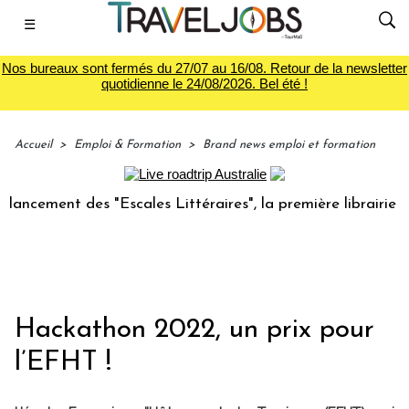
☰
Nos bureaux sont fermés du 27/07 au 16/08. Retour de la newsletter
quotidienne le 24/08/2026. Bel été !
Accueil
>
Emploi & Formation
>
Brand news emploi et formation
ement des "Escales Littéraires", la première librairie du vo
Hackathon 2022, un prix pour
l’EFHT !