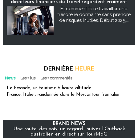
directeurs financiers du travel regardent vraiment
Et comment faire travailler une
trésorerie dormante sans prendre
de risques inutiles. Début 2025,...
DERNIÈRE
HEURE
News
Les + lus
Les + commentés
Le Rwanda, un tourisme à haute altitude
France, Italie : randonnée dans le Mercantour frontalier
BRAND NEWS
Une route, des voix, un regard : suivez l’Outback
australien en direct sur TourMaG