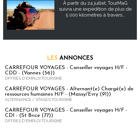
À partir du 24 juillet, TourMaG
suivra une expédition de plus de
5 000 kilomètres à travers...
LES
ANNONCES
CARREFOUR VOYAGES - Conseiller voyages H/F -
CDD - (Vannes (56))
OFFRES D'EMPLOI TOURISME
CARREFOUR VOYAGES - Alternant(e) Chargé(e) de
ressources humaines H/F - (Massy/Evry (91))
ALTERNANCE / STAGES TOURISME
CARREFOUR VOYAGES - Conseiller voyages H/F -
CDI - (St Brice (77))
OFFRES D'EMPLOI TOURISME