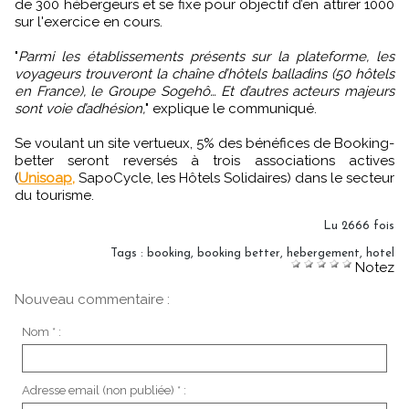
de 300 hébergeurs et se fixe pour objectif d’en attirer 1000
sur l'exercice en cours.
"
Parmi les établissements présents sur la plateforme, les
voyageurs trouveront la chaîne d’hôtels balladins (50 hôtels
en France), le Groupe Sogehô… Et d’autres acteurs majeurs
sont voie d’adhésion,
" explique le communiqué.
Se voulant un site vertueux, 5% des bénéfices de Booking-
better seront reversés à trois associations actives
(
Unisoap,
SapoCycle, les Hôtels Solidaires) dans le secteur
du tourisme.
Lu 2666 fois
Tags
:
booking
,
booking better
,
hebergement
,
hotel
Notez
Nouveau commentaire :
Nom * :
Adresse email (non publiée) * :