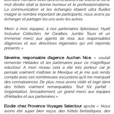
mot d’ordre était la bonne humeur et le professionnalisme.
La communication et les échanges étaient ultra fluides
malgré le nombre important de participants, nous avons pu
échanger et partager les uns avec les autres.
Merci à mes équipes, à nos partenaires Xplorassur, Hyatt
Inclusive Collection, Air Caraïbes, Jumbo Tours et un
immense merci aux agents de résa, aux responsables
d’agences et aux directrices régionales qui ont répondu
présents
. »
Séverine, responsable d’agence Auchan Nice
, «
voulait
remercier Héliades et les partenaires pour ce magnifique
eductour. A mon niveau cela a été très porteur car je
pensais vraiment maîtriser le Mexique et je me suis rendu
compte avec ces nombreuses excursions qu’il me manquait
des connaissances. De plus, nous avons visité et logé dans
des hôtels vraiment remarquables. Tout fût parfait :
l’organisation, l’encadrement, un grand merci aux équipes
d’Héliades et aux partenaires
».
Elodie chez Provence Voyages Selectour
ajoute «
Nous
avons été super bien reçus, des hôtels fantastiques, des