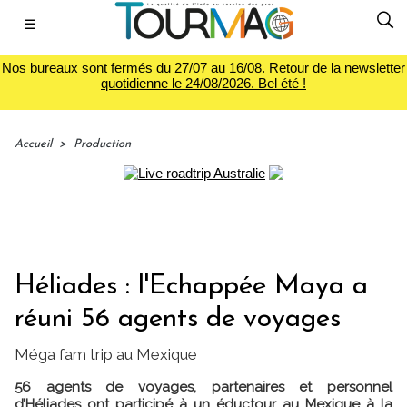
☰
Nos bureaux sont fermés du 27/07 au 16/08. Retour de la newsletter
quotidienne le 24/08/2026. Bel été !
Accueil
>
Production
Héliades : l'Echappée Maya a
réuni 56 agents de voyages
Méga fam trip au Mexique
56 agents de voyages, partenaires et personnel
d’Héliades ont participé à un éductour au Mexique à la