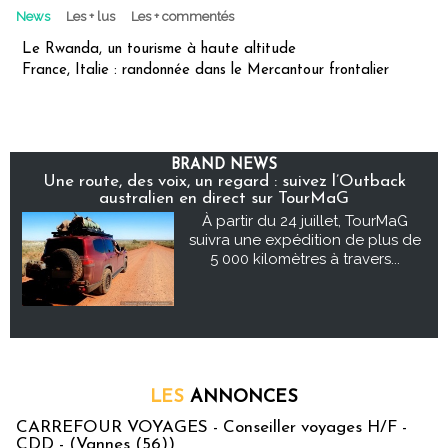
News
Les + lus
Les + commentés
Le Rwanda, un tourisme à haute altitude
France, Italie : randonnée dans le Mercantour frontalier
BRAND NEWS
Une route, des voix, un regard : suivez l’Outback
australien en direct sur TourMaG
À partir du 24 juillet, TourMaG
suivra une expédition de plus de
5 000 kilomètres à travers...
LES
ANNONCES
CARREFOUR VOYAGES - Conseiller voyages H/F -
CDD - (Vannes (56))