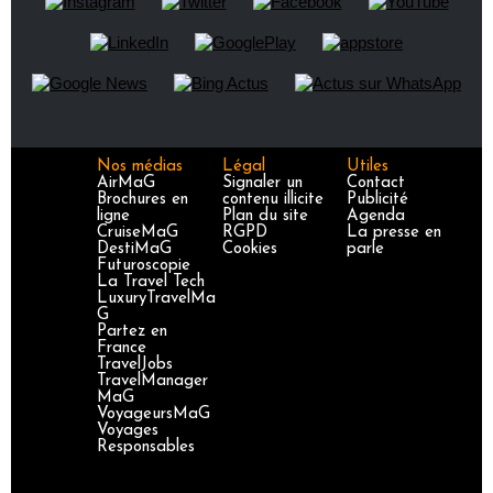
Nos médias
Légal
Utiles
AirMaG
Signaler un
Contact
Brochures en
contenu illicite
Publicité
ligne
Plan du site
Agenda
CruiseMaG
RGPD
La presse en
DestiMaG
Cookies
parle
Futuroscopie
La Travel Tech
LuxuryTravelMa
G
Partez en
France
TravelJobs
TravelManager
MaG
VoyageursMaG
Voyages
Responsables