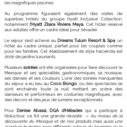
les magnifiques piscines.
Au programme figuraient également des visites de
superbes hôtels du groupe Hyatt Inclusive Collection,
notamment
l’Hyatt Zilara Riviera Maya
. Cet hôtel réservé
aux adultes offre un cadre idéal pour s’évader.
Le séjour s’est achevé au
Dreams Tulum Resort & Spa
, un
hôtel au cadre unique, parfait pour les couples comme
pour les familles. Cet établissement de style hacienda est
doté de jardins luxuriants.
Plusieurs
soirées
ont été organisées pour faire découvrir le
Mexique et ses spécialités gastronomiques, sa musique,
ses danses et ses couleurs. L'une des soirées marquantes
du séjour a eu lieu au
Coco Bongo
, où des spectacles se
sont enchaînés toute la nuit, mettant en scène des
danseurs et performeurs en costumes magnifiques, avec
des décors et des jeux de lumière exceptionnels.
Pour
Denise Abassi, DGA d’Héliades
qui a participé à
l’éductour, ce fût une grande réussite : «
Au niveau de la
découverte du Mexique et de nos produits mais aussi une
aventure humaine avec différents acteurs du tourisme où le