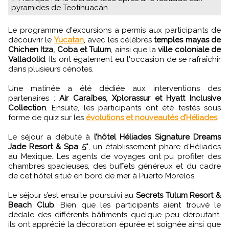
pyramides de Teotihuacán
Le programme d'excursions a permis aux participants de
découvrir le
Yucatan
, avec les célèbres
temples mayas de
Chichen Itza, Coba et Tulum
, ainsi que la
ville coloniale de
Valladolid
. Ils ont également eu l'occasion de se rafraîchir
dans plusieurs cénotes.
Une matinée a été dédiée aux interventions des
partenaires :
Air Caraïbes, Xplorassur et Hyatt Inclusive
Collection
. Ensuite, les participants ont été testés sous
forme de quiz sur les
évolutions et nouveautés d’Héliades
.
Le séjour a débuté à
l’hôtel Héliades Signature Dreams
Jade Resort & Spa 5*
, un établissement phare d’Héliades
au Mexique. Les agents de voyages ont pu profiter des
chambres spacieuses, des buffets généreux et du cadre
de cet hôtel situé en bord de mer à Puerto Morelos.
Le séjour s’est ensuite poursuivi au
Secrets Tulum Resort &
Beach Club
. Bien que les participants aient trouvé le
dédale des différents bâtiments quelque peu déroutant,
ils ont apprécié la décoration épurée et soignée ainsi que