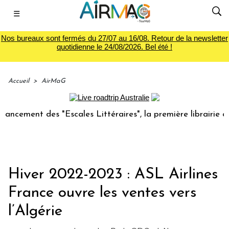
☰
Nos bureaux sont fermés du 27/07 au 16/08. Retour de la newsletter
quotidienne le 24/08/2026. Bel été !
Accueil
>
AirMaG
ment des "Escales Littéraires", la première librairie du voy
Hiver 2022-2023 : ASL Airlines
France ouvre les ventes vers
l’Algérie