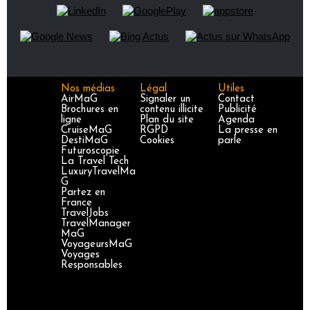
Nos médias
Légal
Utiles
AirMaG
Signaler un
Contact
Brochures en
contenu illicite
Publicité
ligne
Plan du site
Agenda
CruiseMaG
RGPD
La presse en
DestiMaG
Cookies
parle
Futuroscopie
La Travel Tech
LuxuryTravelMa
G
Partez en
France
TravelJobs
TravelManager
MaG
VoyageursMaG
Voyages
Responsables