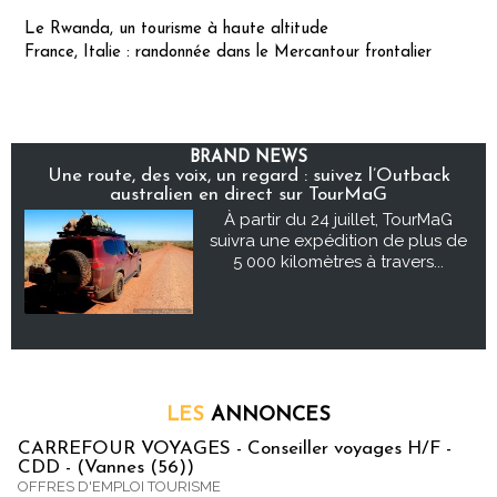
Le Rwanda, un tourisme à haute altitude
France, Italie : randonnée dans le Mercantour frontalier
BRAND NEWS
Une route, des voix, un regard : suivez l’Outback
australien en direct sur TourMaG
À partir du 24 juillet, TourMaG
suivra une expédition de plus de
5 000 kilomètres à travers...
LES
ANNONCES
CARREFOUR VOYAGES - Conseiller voyages H/F -
CDD - (Vannes (56))
OFFRES D'EMPLOI TOURISME