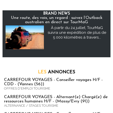
BRAND NEWS
Une route, des voix, un regard : suivez l’Outback
australien en direct sur TourMaG
À partir du 24 juillet, TourMaG
suivra une expédition de plus de
5 000 kilomètres à travers...
LES
ANNONCES
CARREFOUR VOYAGES - Conseiller voyages H/F -
CDD - (Vannes (56))
OFFRES D'EMPLOI TOURISME
CARREFOUR VOYAGES - Alternant(e) Chargé(e) de
ressources humaines H/F - (Massy/Evry (91))
ALTERNANCE / STAGES TOURISME