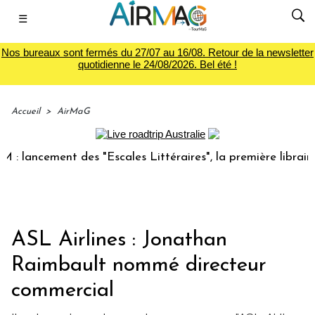
☰
Nos bureaux sont fermés du 27/07 au 16/08. Retour de la newsletter
quotidienne le 24/08/2026. Bel été !
Accueil
>
AirMaG
ncement des "Escales Littéraires", la première librairie du
ASL Airlines : Jonathan
Raimbault nommé directeur
commercial