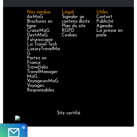
Nos médias
Légal
Utiles
AirMaG
Signaler un
Contact
Brochures en
contenu illicite
Publicité
ligne
Plan du site
Agenda
CruiseMaG
RGPD
La presse en
DestiMaG
Cookies
parle
Futuroscopie
La Travel Tech
LuxuryTravelMa
G
Partez en
France
TravelJobs
TravelManager
MaG
VoyageursMaG
Voyages
Responsables
Site certifié