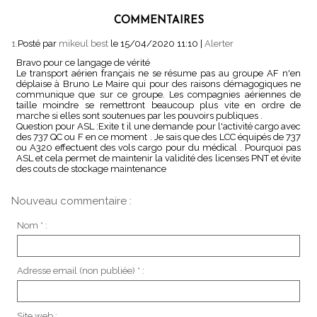
COMMENTAIRES
1.
Posté par
mikeul best
le 15/04/2020 11:10
|
Alerter
Bravo pour ce langage de vérité
Le transport aérien français ne se résume pas au groupe AF n'en
déplaise à Bruno Le Maire qui pour des raisons démagogiques ne
communique que sur ce groupe. Les compagnies aériennes de
taille moindre se remettront beaucoup plus vite en ordre de
marche si elles sont soutenues par les pouvoirs publiques .
Question pour ASL :Exite t il une demande pour l'activité cargo avec
des 737 QC ou F en ce moment . Je sais que des LCC équipés de 737
ou A320 effectuent des vols cargo pour du médical . Pourquoi pas
ASL et cela permet de maintenir la validité des licenses PNT et évite
des couts de stockage maintenance
Nouveau commentaire :
Nom * :
Adresse email (non publiée) * :
Site web :