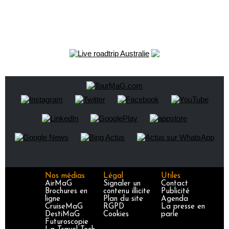
Nos médias
Légal
Utiles
AirMaG
Signaler un
Contact
Brochures en
contenu illicite
Publicité
ligne
Plan du site
Agenda
CruiseMaG
RGPD
La presse en
DestiMaG
Cookies
parle
Futuroscopie