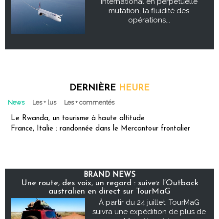
international en perpétuelle
mutation, la fluidité des
opérations...
DERNIÈRE
HEURE
News
Les + lus
Les + commentés
Le Rwanda, un tourisme à haute altitude
France, Italie : randonnée dans le Mercantour frontalier
BRAND NEWS
Une route, des voix, un regard : suivez l’Outback
australien en direct sur TourMaG
À partir du 24 juillet, TourMaG
suivra une expédition de plus de