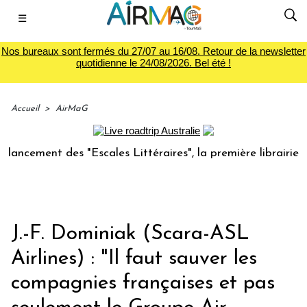
☰
Nos bureaux sont fermés du 27/07 au 16/08. Retour de la newsletter
quotidienne le 24/08/2026. Bel été !
Accueil
>
AirMaG
ent des "Escales Littéraires", la première librairie du voya
J.-F. Dominiak (Scara-ASL
Airlines) : "Il faut sauver les
compagnies françaises et pas