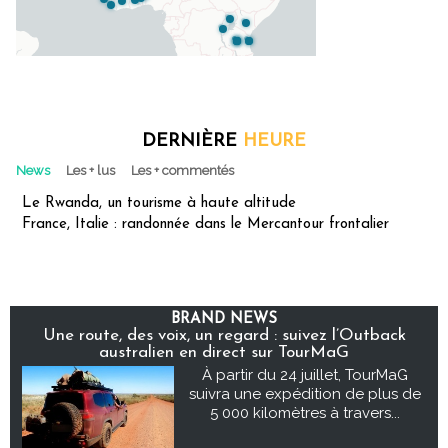
DERNIÈRE
HEURE
News
Les + lus
Les + commentés
Le Rwanda, un tourisme à haute altitude
France, Italie : randonnée dans le Mercantour frontalier
BRAND NEWS
Une route, des voix, un regard : suivez l’Outback
australien en direct sur TourMaG
À partir du 24 juillet, TourMaG
suivra une expédition de plus de
5 000 kilomètres à travers...