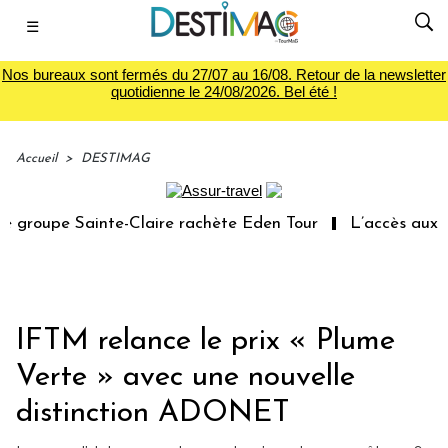
☰
Nos bureaux sont fermés du 27/07 au 16/08. Retour de la newsletter
quotidienne le 24/08/2026. Bel été !
Accueil
>
DESTIMAG
 groupe Sainte-Claire rachète Eden Tour
L’accès aux va
IFTM relance le prix « Plume
Verte » avec une nouvelle
distinction ADONET