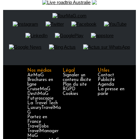
Nos médias
Légal
Utiles
AirMaG
Signaler un
Contact
Brochures en
contenu illicite
Publicité
ligne
Plan du site
Agenda
CruiseMaG
RGPD
La presse en
DestiMaG
Cookies
parle
Futuroscopie
La Travel Tech
LuxuryTravelMa
G
Partez en
France
TravelJobs
TravelManager
MaG