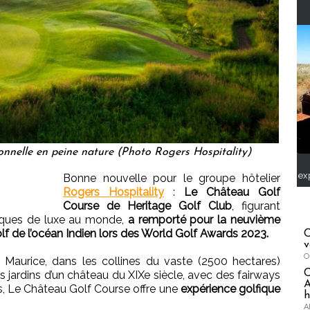
onnelle en peine nature (Photo Rogers Hospitality)
ex
Bonne nouvelle pour le groupe hôtelier
Rogers Hospitality
:
Le Château Golf
Course de Heritage Golf Club
, figurant
fiques de luxe au monde,
a remporté pour la neuvième
golf de l’océan Indien lors des World Golf Awards 2023.
C
v
O
 Maurice, dans les collines du vaste (2500 hectares)
jardins d’un château du XIXe siècle, avec des fairways
A
s, Le Château Golf Course offre une
expérience golfique
h
A