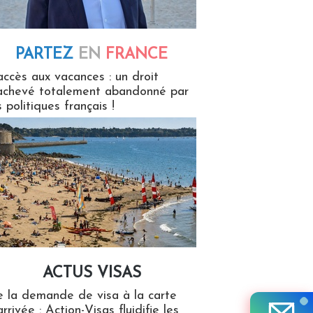
PARTEZ
EN
FRANCE
 en France
accès aux vacances : un droit
achevé totalement abandonné par
s politiques français !
ACTUS VISAS
isas
 la demande de visa à la carte
arrivée : Action-Visas fluidifie les