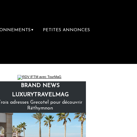
BONNEMENTS
PETITES ANNONCES
▼
 librairie du voyage
Le groupe Sainte-Cla
BRAND NEWS
LUXURYTRAVELMAG
Trois adresses Grecotel pour découvrir
Réthymnon