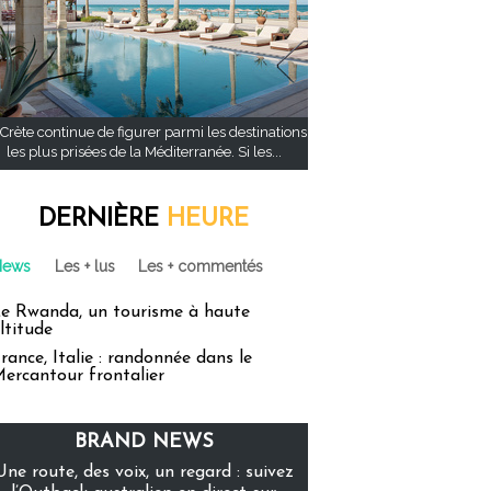
Crète continue de figurer parmi les destinations
les plus prisées de la Méditerranée. Si les...
DERNIÈRE
HEURE
News
Les + lus
Les + commentés
e Rwanda, un tourisme à haute
ltitude
rance, Italie : randonnée dans le
ercantour frontalier
BRAND NEWS
Une route, des voix, un regard : suivez