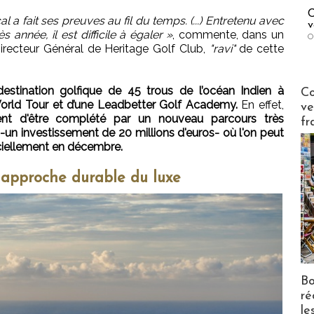
C
l a fait ses preuves au fil du temps. (...) Entretenu avec
v
année, il est difficile à égaler »
, commente, dans un
O
Directeur Général de Heritage Golf Club,
"ravi"
de cette
Publi-n
destination golfique de 45 trous de l’océan Indien à
Co
orld Tour et d’une Leadbetter Golf Academy.
En effet,
ve
ent d'être complété par un nouveau parcours très
fr
-un investissement de 20 millions d'euros- où l'on peut
iciellement en décembre.
 approche durable du luxe
Bo
ré
le