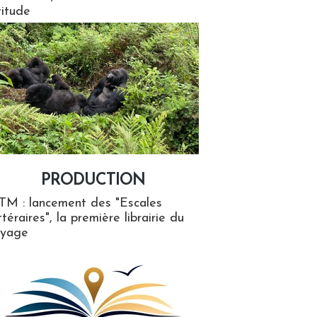
titude
PRODUCTION
ion
TM : lancement des "Escales
ttéraires", la première librairie du
oyage