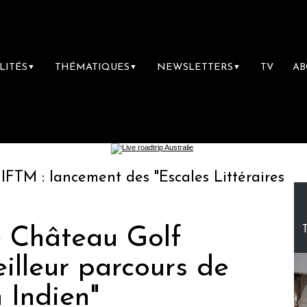
LITÉS
THÉMATIQUES
NEWSLETTERS
TV
A
▼
▼
▼
ncement des "Escales Littéraires", la première
le Château Golf
illeur parcours de
n Indien"