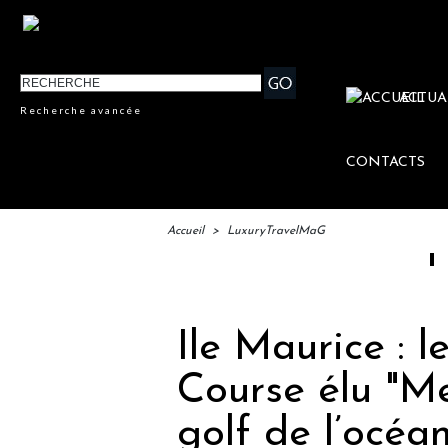
ACTUA
Recherche avancée
CONTACTS
Accueil
>
LuxuryTravelMaG
IFTM : la
Ile Maurice : 
Course élu "Me
golf de l’océa