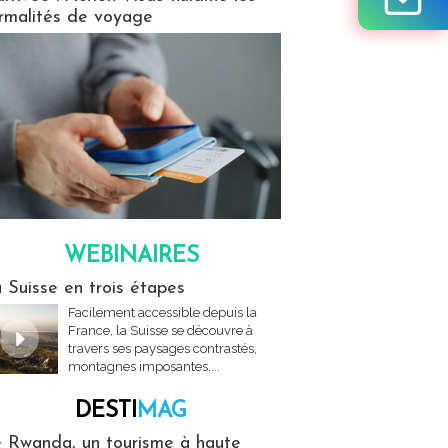
rmalités de voyage
WEBINAIRES
res
 Suisse en trois étapes
Facilement accessible depuis la
France, la Suisse se découvre à
travers ses paysages contrastés,
montagnes imposantes,...
DESTI
MAG
MAG
 Rwanda, un tourisme à haute