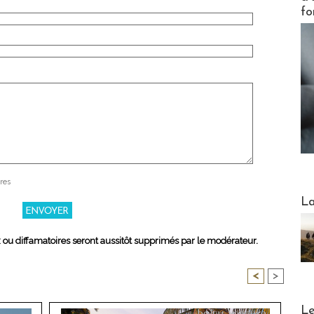
fo
res
Webinai
La
x ou diffamatoires seront aussitôt supprimés par le modérateur.
<
>
DESTI
Le