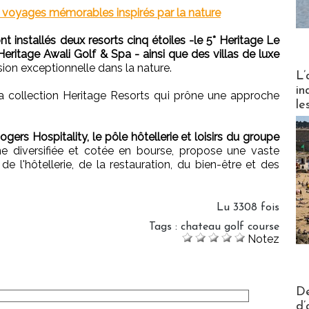
 voyages mémorables inspirés par la nature
t installés deux resorts cinq étoiles -le 5* Heritage Le
Heritage Awali Golf & Spa - ainsi que des villas de luxe
sion exceptionnelle dans la nature.
Partez
L’
in
la collection Heritage Resorts qui prône une approche
le
gers Hospitality, le pôle hôtellerie et loisirs du groupe
nne diversifiée et cotée en bourse, propose une vaste
de l'hôtellerie, de la restauration, du bien-être et des
Lu 3308 fois
Tags
:
chateau golf course
Notez
Actus V
De
d’