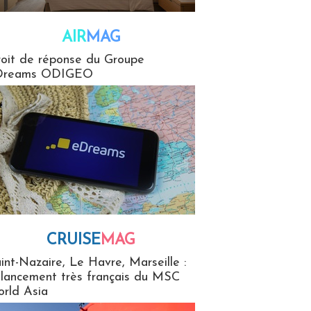
AIR
MAG
G
oit de réponse du Groupe
Dreams ODIGEO
CRUISE
MAG
MaG
int-Nazaire, Le Havre, Marseille :
 lancement très français du MSC
rld Asia