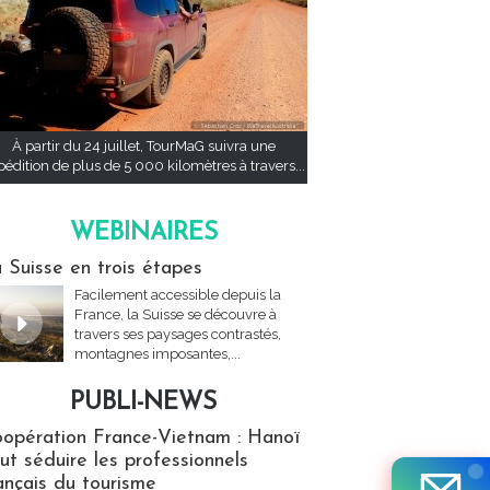
À partir du 24 juillet, TourMaG suivra une
pédition de plus de 5 000 kilomètres à travers...
WEBINAIRES
res
 Suisse en trois étapes
Facilement accessible depuis la
France, la Suisse se découvre à
travers ses paysages contrastés,
montagnes imposantes,...
PUBLI-NEWS
ews
opération France-Vietnam : Hanoï
ut séduire les professionnels
ançais du tourisme