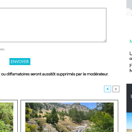
res
L
a
F
M
x ou diffamatoires seront aussitôt supprimés par le modérateur.
<
>