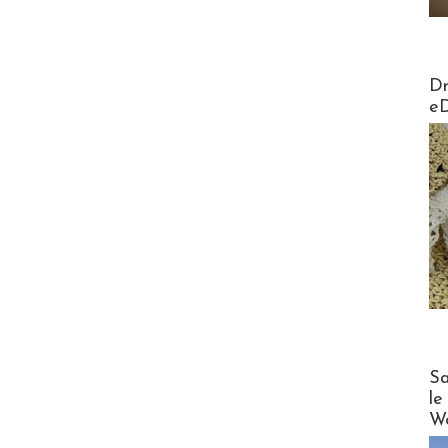
AirMa
Dr
e
Cruise
Sa
le
Wo