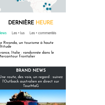
DERNIÈRE
HEURE
News
Les + lus
Les + commentés
e Rwanda, un tourisme à haute
ltitude
rance, Italie : randonnée dans le
ercantour frontalier
BRAND NEWS
Une route, des voix, un regard : suivez
l’Outback australien en direct sur
TourMaG