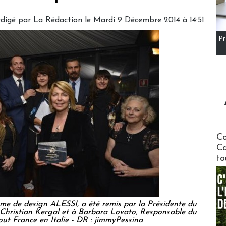
digé par
La Rédaction
le Mardi 9 Décembre 2014 à 14:51
Pr
Communi
Co
Ca
to
irme de design ALESSI, a été remis par la Présidente du
 Christian Kergal et à Barbara Lovato, Responsable du
out France en Italie - DR : jimmyPessina