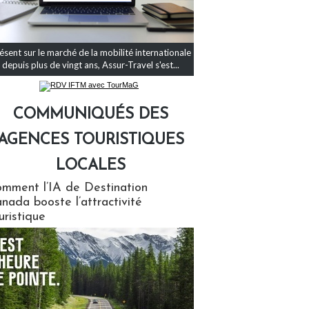
ésent sur le marché de la mobilité internationale
depuis plus de vingt ans, Assur-Travel s'est...
COMMUNIQUÉS DES
AGENCES TOURISTIQUES
LOCALES
qués des agences touristiques locales
mment l’IA de Destination
nada booste l’attractivité
uristique