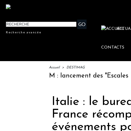
ACTUA
Recherche avancée
CONTACTS
Accueil
>
DESTIMAG
IFTM : lancement des "Escales Litté
Italie : le bur
France récomp
événements po