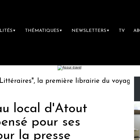
LITÉS
THÉMATIQUES
NEWSLETTERS
TV
A
▼
▼
▼
raires", la première librairie du voyage
L
eau local d'Atout
ensé pour ses
ur la presse