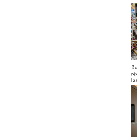
Bo
ré
le