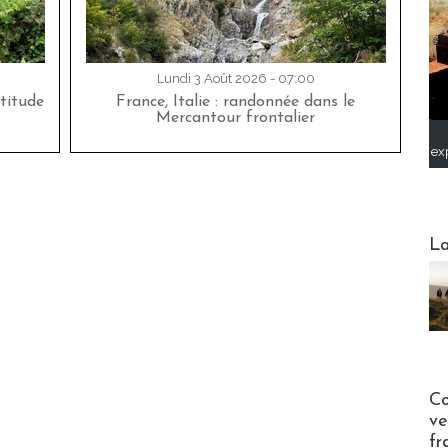
Lundi 3 Août 2026 - 07:00
titude
France, Italie : randonnée dans le
Mercantour frontalier
ex
Webinai
La
Publi-n
Co
ve
fr