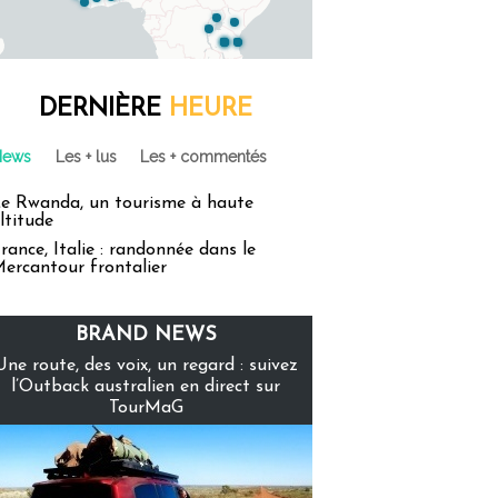
DERNIÈRE
HEURE
News
Les + lus
Les + commentés
e Rwanda, un tourisme à haute
ltitude
rance, Italie : randonnée dans le
ercantour frontalier
BRAND NEWS
Une route, des voix, un regard : suivez
l’Outback australien en direct sur
TourMaG