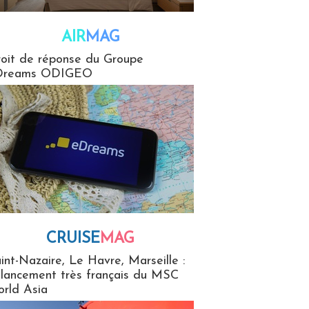
AIR
MAG
G
oit de réponse du Groupe
Dreams ODIGEO
CRUISE
MAG
MaG
int-Nazaire, Le Havre, Marseille :
 lancement très français du MSC
rld Asia