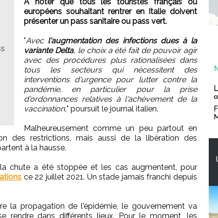
A noter que tous les touristes français ou
européens souhaitant rentrer en Italie doivent
présenter un pass sanitaire ou pass vert.
"
Avec
l'augmentation des infections dues à la
ss
variante Delta
, le choix a été fait de pouvoir agir
avec des procédures plus rationalisées dans
tous les secteurs qui nécessitent des
interventions d'urgence pour lutter contre la
pandémie, en particulier pour la prise
L
a
d'ordonnances relatives à l'achèvement de la
vaccination,
" poursuit le journal italien.
F
M
Malheureusement comme un peu partout en
on des restrictions, mais aussi de la libération des
rtent à la hausse.
 la chute a été stoppée et les cas augmentent, pour
ations
ce 22 juillet 2021. Un stade jamais franchi depuis
dre la propagation de l'épidémie, le gouvernement va
 se rendre dans différents lieux. Pour le moment, les