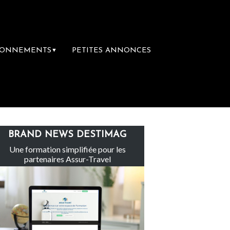
BONNEMENTS
PETITES ANNONCES
▼
e rachète Eden Tour
L’accès aux vacances 
BRAND NEWS DESTIMAG
Une formation simplifiée pour les
partenaires Assur-Travel