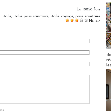
Lu 18858 fois
:
italie
,
italie pass sanitaire
,
italie voyage
,
pass sanitaire
Notez
Bo
ré
le
res