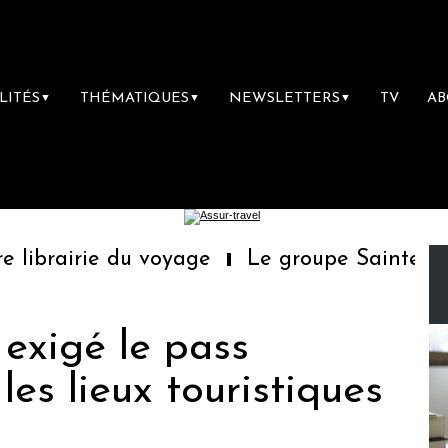
LITÉS
THÉMATIQUES
NEWSLETTERS
TV
A
▼
▼
▼
librairie du voyage
Le groupe Sainte-Clair
a exigé le pass
les lieux touristiques