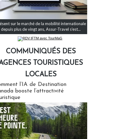
ésent sur le marché de la mobilité internationale
depuis plus de vingt ans, Assur-Travel s'est...
COMMUNIQUÉS DES
AGENCES TOURISTIQUES
LOCALES
qués des agences touristiques locales
mment l’IA de Destination
nada booste l’attractivité
uristique