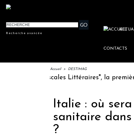
ACTUA
Recherche avancée
CONTACTS
Accueil
>
DESTIMAG
ement des "Escales Littéraires", la première 
Italie : où ser
sanitaire dans 
?