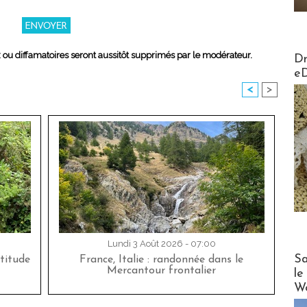
AirMa
x ou diffamatoires seront aussitôt supprimés par le modérateur.
Dr
e
<
>
Lundi 3 Août 2026 - 07:00
Cruise
Sa
titude
France, Italie : randonnée dans le
Mercantour frontalier
le
Wo