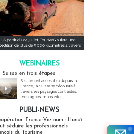
À partir du 24 juillet, TourMaG suivra une
pédition de plus de 5 000 kilomètres à travers...
WEBINAIRES
res
 Suisse en trois étapes
Facilement accessible depuis la
France, la Suisse se découvre à
travers ses paysages contrastés,
montagnes imposantes,...
PUBLI-NEWS
ews
opération France-Vietnam : Hanoï
ut séduire les professionnels
ançais du tourisme