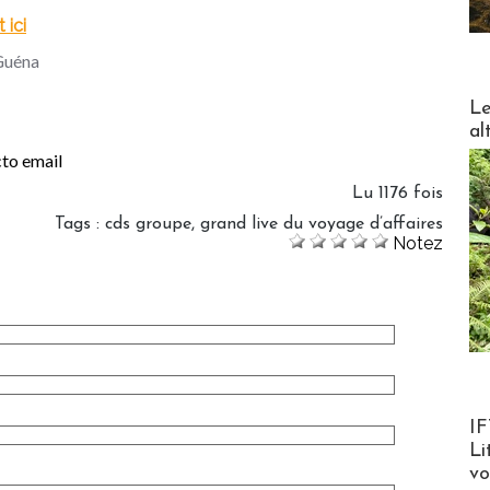
t ici
 Guéna
DESTI
Le
al
Lu 1176 fois
Tags
:
cds groupe
,
grand live du voyage d’affaires
Notez
Product
IF
Li
v