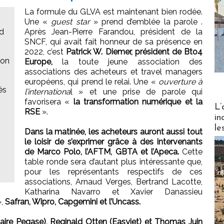
La formule du GLVA est maintenant bien rodée.
Une «
guest star
» prend d’emblée la parole .
rd
Après Jean-Pierre Farandou, président de la
SNCF, qui avait fait honneur de sa présence en
2022, c’est
Patrick W. Diemer, président de Bto4
ion
Europe,
la toute jeune association des
associations des acheteurs et travel managers
européens, qui prend le relai. Une «
ouverture à
és
l’internationa
l » et une prise de parole qui
favorisera «
la transformation numérique et la
Partez
L’
RSE
».
in
s
le
Dans la matinée, les acheteurs auront aussi tout
le loisir de s’exprimer grâce à des intervenants
de Marco Polo, l’AFTM, GBTA et l’Apeca.
Cette
table ronde sera d’autant plus intéressante que,
pour les représentants respectifs de ces
associations, Arnaud Verges, Bertrand Lacotte,
Katharina Navarro et Xavier Danassieu
,
Safran, Wipro, Capgemini et l’Uncass.
aire Pegase), Reginald Otten (Easyjet) et Thomas Juin