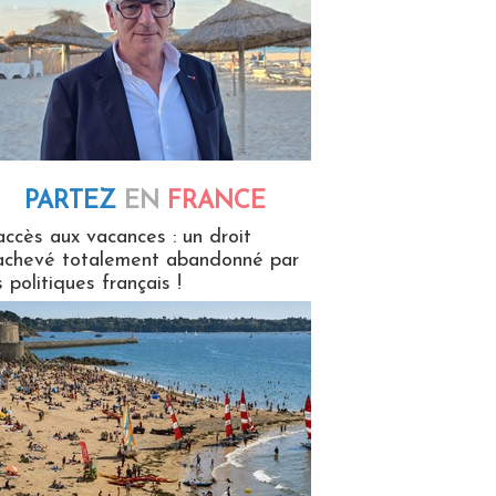
PARTEZ
EN
FRANCE
 en France
accès aux vacances : un droit
achevé totalement abandonné par
s politiques français !