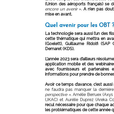
(Union des aéroports français) se
encore un avenir
».
A n’en pas dout
mise en avant.
Quel avenir pour les OBT 
La technologie sera aussi l’un des fi
cette thématique qui mettra en ava
(Goelett), Guillaume Ridolfi (SAP 
Demaret (KDS).
L’année 2023 sera d’ailleurs résol
application mobile et des webinaires
avec fournisseurs et partenaires e
informations pour prendre de bonnes
Avoir ce temps d’avance, c’est aussi
ne faudra pas manquer la dernièr
perspective »
. Amélie Berruex (Axys
(JKAC) et Aurélie Duprez (Areka C
recul nécessaire pour que chaque ac
les problématiques de cette année q