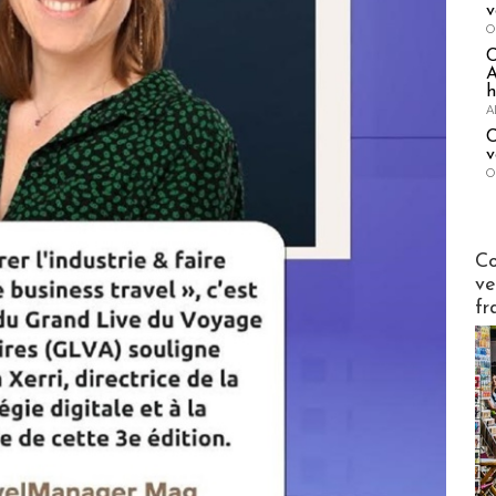
v
O
A
h
A
C
v
O
Publi-n
Co
ve
fr