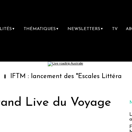
LITÉS
THÉMATIQUES
NEWSLETTERS
TV
A
▼
▼
▼
 lancement des "Escales Littéraires", la prem
Grand Live du Voyage
L
a
F
M