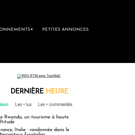
BONNEMENTS
PETITES ANNONCES
▼
ière librairie du voyage
Le groupe Sainte-
DERNIÈRE
HEURE
News
Les + lus
Les + commentés
e Rwanda, un tourisme à haute
ltitude
rance, Italie : randonnée dans le
ercantour frontalier