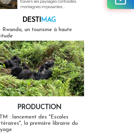
travers ses paysages contrastés,
montagnes imposantes,...
DESTI
MAG
MAG
 Rwanda, un tourisme à haute
titude
PRODUCTION
ion
TM : lancement des "Escales
ttéraires", la première librairie du
oyage