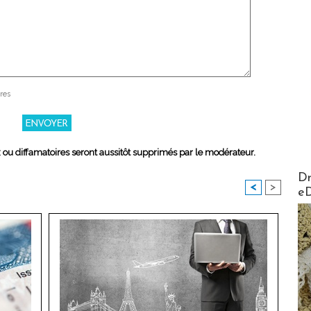
res
x ou diffamatoires seront aussitôt supprimés par le modérateur.
AirMa
Dr
<
>
e