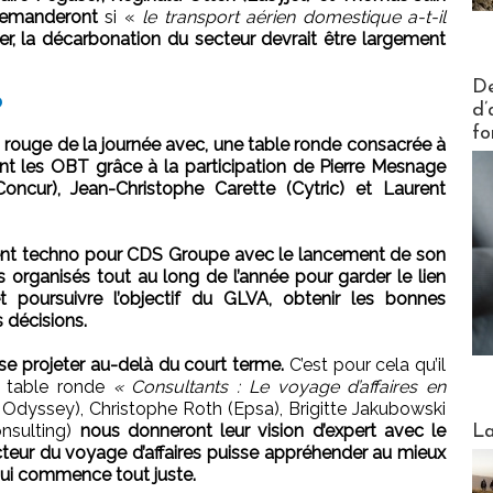
 demanderont
si «
le transport aérien domestique a-t-il
er, la décarbonation du secteur devrait être largement
Actus V
De
?
d’
fo
ls rouge de la journée avec, une table ronde consacrée à
nt les OBT grâce à la participation de Pierre Mesnage
Concur), Jean-Christophe Carette (Cytric) et Laurent
ument techno pour CDS Groupe avec le lancement de son
 organisés tout au long de l’année pour garder le lien
t poursuivre l’objectif du GLVA, obtenir les bonnes
 décisions.
 se projeter au-delà du court terme.
C’est pour cela qu’il
e table ronde
« Consultants : Le voyage d’affaires en
 Odyssey), Christophe Roth (Epsa), Brigitte Jakubowski
Webinai
onsulting)
nous donneront leur vision d’expert avec le
La
teur du voyage d’affaires puisse appréhender au mieux
ui commence tout juste.