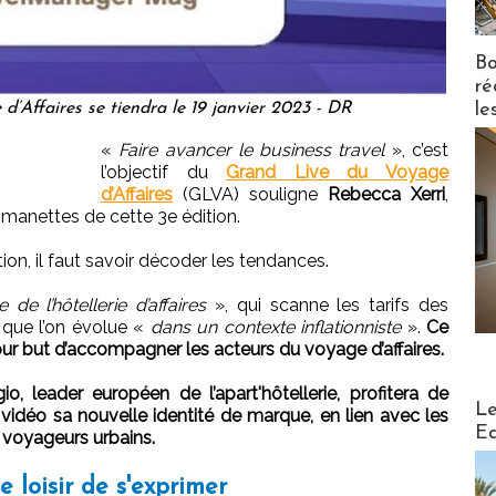
Bo
ré
le
’Affaires se tiendra le 19 janvier 2023 - DR
«
Faire avancer le business travel
», c’est
l’objectif du
Grand Live du Voyage
d’Affaires
(GLVA) souligne
Rebecca Xerri
,
ux manettes de cette 3e édition.
ion, il faut savoir décoder les tendances.
 de l’hôtellerie d’affaires
», qui scanne les tarifs des
u que l’on évolue «
dans un contexte inflationniste
».
Ce
our but d’accompagner les acteurs du voyage d’affaires.
o, leader européen de l’apart'hôtellerie, profitera de
Distribu
Le
vidéo sa nouvelle identité de marque, en lien avec les
Ed
t voyageurs urbains.
e loisir de s'exprimer