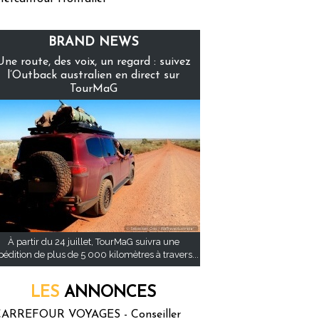
BRAND NEWS
Une route, des voix, un regard : suivez
l’Outback australien en direct sur
TourMaG
À partir du 24 juillet, TourMaG suivra une
pédition de plus de 5 000 kilomètres à travers...
LES
ANNONCES
ARREFOUR VOYAGES - Conseiller