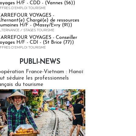
oyages H/F - CDD - (Vannes (56))
FFRES D'EMPLOI TOURISME
CARREFOUR VOYAGES -
lternant(e) Chargé(e) de ressources
umaines H/F - (Massy/Evry (91))
LTERNANCE / STAGES TOURISME
ARREFOUR VOYAGES - Conseiller
oyages H/F - CDI - (St Brice (77))
FFRES D'EMPLOI TOURISME
PUBLI-NEWS
ews
opération France-Vietnam : Hanoï
ut séduire les professionnels
ançais du tourisme