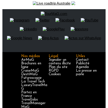
Nos médias
Légal
Utiles
AirMaG
Signaler un
Contact
Brochures en
contenu illicite
Publicité
ligne
Plan du site
Agenda
CruiseMaG
RGPD
La presse en
DestiMaG
Cookies
parle
Futuroscopie
La Travel Tech
LuxuryTravelMa
G
Partez en
France
TravelJobs
TravelManager
MaG