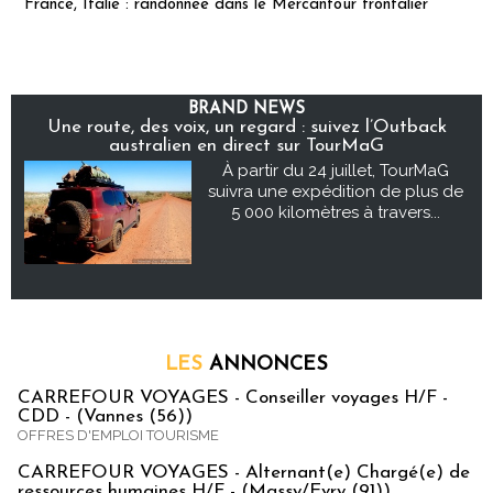
France, Italie : randonnée dans le Mercantour frontalier
BRAND NEWS
Une route, des voix, un regard : suivez l’Outback
australien en direct sur TourMaG
À partir du 24 juillet, TourMaG
suivra une expédition de plus de
5 000 kilomètres à travers...
LES
ANNONCES
CARREFOUR VOYAGES - Conseiller voyages H/F -
CDD - (Vannes (56))
OFFRES D'EMPLOI TOURISME
CARREFOUR VOYAGES - Alternant(e) Chargé(e) de
ressources humaines H/F - (Massy/Evry (91))