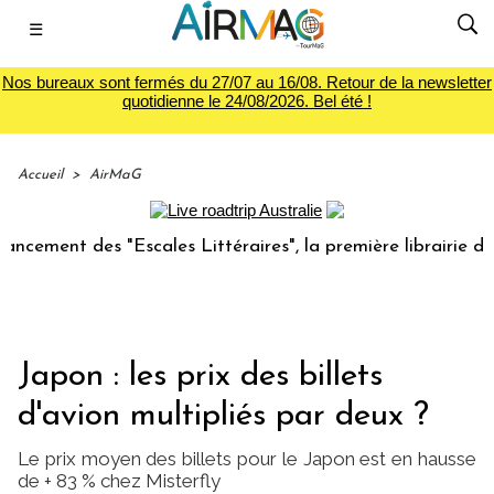
☰
Nos bureaux sont fermés du 27/07 au 16/08. Retour de la newsletter
quotidienne le 24/08/2026. Bel été !
Accueil
>
AirMaG
ent des "Escales Littéraires", la première librairie du voya
Japon : les prix des billets
d'avion multipliés par deux ?
Le prix moyen des billets pour le Japon est en hausse
de + 83 % chez Misterfly