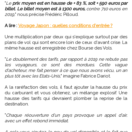
"
Le
prix moyen est en hausse de + 83 %, soit + 590 euros par
billet. Le billet moyen est à 1300 euros,
contre 710 euros en
2019,
" nous précise Frédéric Pilloud.
A lire :
Voyage Japon : quelles conditions d'entrée ?
Une multiplication par deux qui s'explique surtout par des
plans de vol qui sont encore loin de ceux d'avant crise. La
même hausse est enregistrée chez Bourse des Vols.
"
Le doublement des tarifs, par rapport à 2019 ne rebute pas
les voyageurs, ce sont des mordues. Cette vague
d'acheteur, me fait penser à ce que nous avons vécu, un an
plus tôt avec les Etats-Unis,
" imagine Fabrice Dariot.
A la raréfaction des vols, il faut ajouter la hausse du prix
du carburant et vous obtenez, un mélange explosif. Une
hausse des tarifs qui devraient plomber la reprise de la
destination.
"
Chaque réouverture d'un pays provoque un appel d'air,
avec un effet rebond immédiat.
A cela vous ajoutez, le peu de vol disponible et le fait que