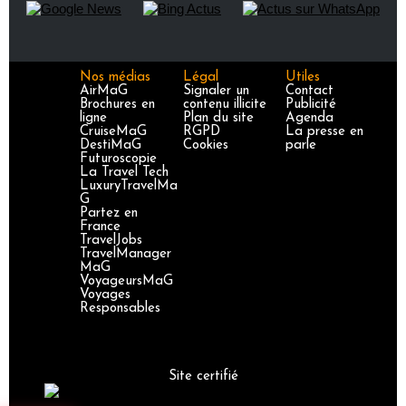
Nos médias
Légal
Utiles
AirMaG
Signaler un
Contact
Brochures en
contenu illicite
Publicité
ligne
Plan du site
Agenda
CruiseMaG
RGPD
La presse en
DestiMaG
Cookies
parle
Futuroscopie
La Travel Tech
LuxuryTravelMa
G
Partez en
France
TravelJobs
TravelManager
MaG
VoyageursMaG
Voyages
Responsables
Site certifié