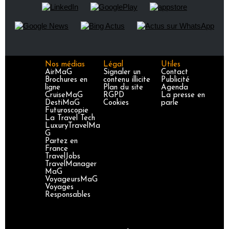
Nos médias
Légal
Utiles
AirMaG
Signaler un
Contact
Brochures en
contenu illicite
Publicité
ligne
Plan du site
Agenda
CruiseMaG
RGPD
La presse en
DestiMaG
Cookies
parle
Futuroscopie
La Travel Tech
LuxuryTravelMa
G
Partez en
France
TravelJobs
TravelManager
MaG
VoyageursMaG
Voyages
Responsables