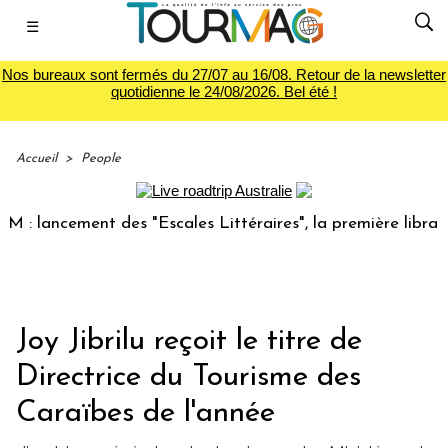
☰
Nos bureaux sont fermés du 27/07 au 16/08. Retour de la newsletter
quotidienne le 24/08/2026. Bel été !
Accueil
>
People
ancement des "Escales Littéraires", la première librairie d
Joy Jibrilu reçoit le titre de
Directrice du Tourisme des
Caraïbes de l'année