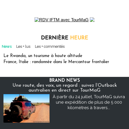
DERNIÈRE
HEURE
News
Les + lus
Les + commentés
Le Rwanda, un tourisme à haute altitude
France, Italie : randonnée dans le Mercantour frontalier
BRAND NEWS
Une route, des voix, un regard : suivez l’Outback
australien en direct sur TourMaG
À partir du 24 juillet, TourMaG suivra
une expédition de plus de 5 000
kilomètres à travers...