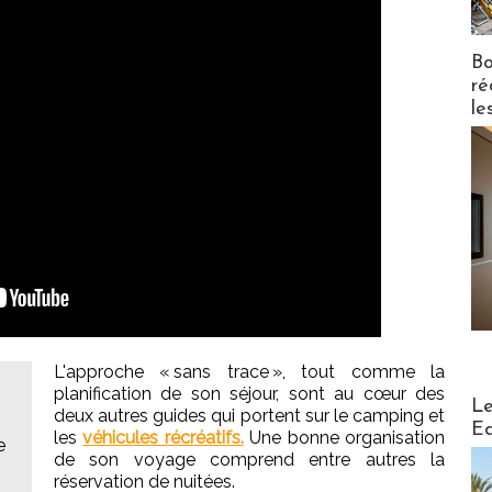
Bo
ré
le
L'approche « sans trace », tout comme la
planification de son séjour, sont au cœur des
Distribu
Le
deux autres guides qui portent sur le camping et
Ed
les
véhicules récréatifs.
Une bonne organisation
e
de son voyage comprend entre autres la
réservation de nuitées.