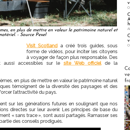
v
O
A
h
A
èmes, en plus de mettre en valeur le patrimoine naturel et
atériel. - Source Pexel
C
v
Visit Scotland
a créé trois guides, sous
O
forme de vidéos, pour inciter les citoyens
à voyager de façon plus responsable. Des
t aussi accessibles sur le
site Web officiel
de la
Publi-n
Co
ve
tèmes, en plus de mettre en valeur le patrimoine naturel
fr
niques témoignent de la diversité des paysages et des
orcer l’attractivité du pays.
ent sur les générations futures en soulignant que nos
ons directes sur leur avenir. Les principes de base du
ment « sans trace », sont aussi partagés. Ramasser ses
partie des conseils prodigués.