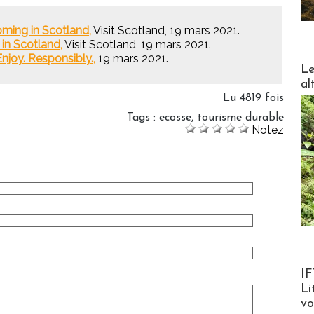
ming in Scotland,
Visit Scotland, 19 mars 2021.
in Scotland,
Visit Scotland, 19 mars 2021.
njoy. Responsibly.,
19 mars 2021.
DESTI
Le
al
Lu 4819 fois
Tags
:
ecosse
,
tourisme durable
Notez
Product
IF
Li
v