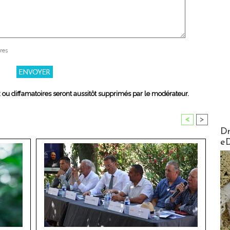
res
x ou diffamatoires seront aussitôt supprimés par le modérateur.
<
>
AirMa
Dr
e