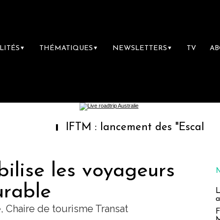
LITÉS
THÉMATIQUES
NEWSLETTERS
TV
A
▼
▼
▼
IFTM : lancement des "Escales Littéraire
bilise les voyageurs
urable
L
a
, Chaire de tourisme Transat
F
M