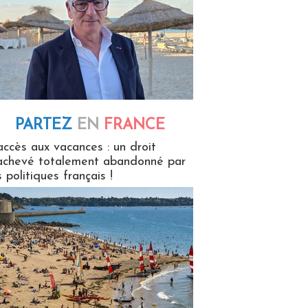
PARTEZ
EN
FRANCE
 en France
accès aux vacances : un droit
achevé totalement abandonné par
s politiques français !