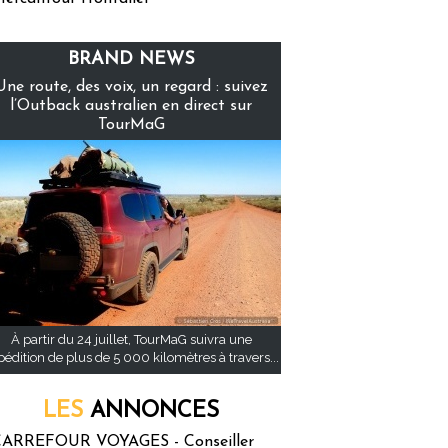
BRAND NEWS
Une route, des voix, un regard : suivez
l’Outback australien en direct sur
TourMaG
À partir du 24 juillet, TourMaG suivra une
pédition de plus de 5 000 kilomètres à travers...
LES
ANNONCES
ARREFOUR VOYAGES - Conseiller