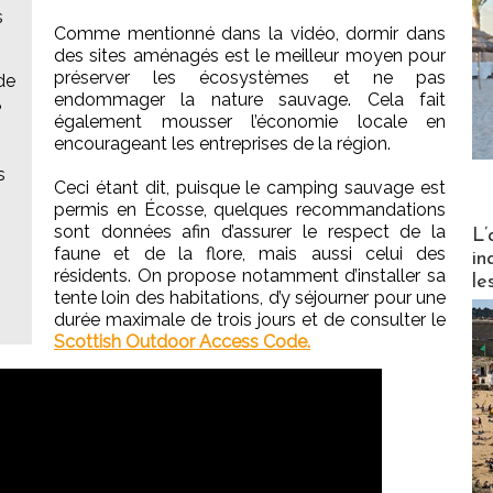
s
Comme mentionné dans la vidéo, dormir dans
des sites aménagés est le meilleur moyen pour
préserver les écosystèmes et ne pas
de
endommager la nature sauvage. Cela fait
?
également mousser l’économie locale en
encourageant les entreprises de la région.
s
Ceci étant dit, puisque le camping sauvage est
permis en Écosse, quelques recommandations
Partez
sont données afin d’assurer le respect de la
L’
faune et de la flore, mais aussi celui des
in
résidents. On propose notamment d’installer sa
le
tente loin des habitations, d’y séjourner pour une
durée maximale de trois jours et de consulter le
Scottish Outdoor Access Code.