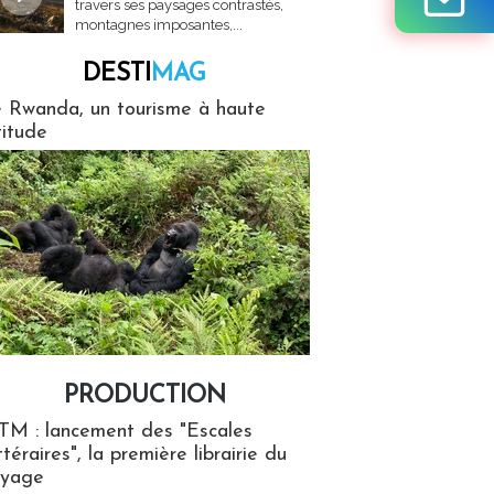
travers ses paysages contrastés,
montagnes imposantes,...
DESTI
MAG
MAG
 Rwanda, un tourisme à haute
titude
PRODUCTION
ion
TM : lancement des "Escales
ttéraires", la première librairie du
oyage