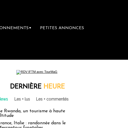
BONNEMENTS
PETITES ANNONCES
▼
s", la première librairie du voyage
Le gro
DERNIÈRE
HEURE
News
Les + lus
Les + commentés
e Rwanda, un tourisme à haute
ltitude
rance, Italie : randonnée dans le
ercantour frontalier