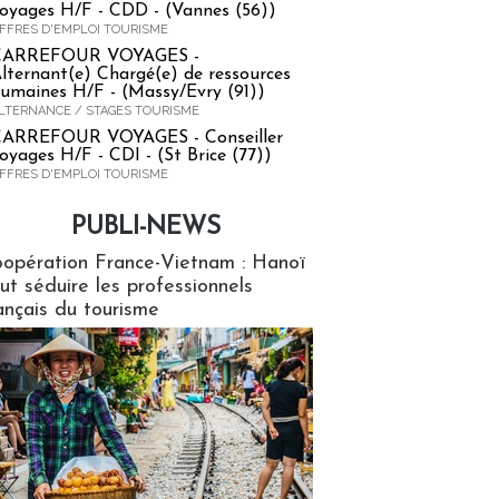
oyages H/F - CDD - (Vannes (56))
FFRES D'EMPLOI TOURISME
CARREFOUR VOYAGES -
lternant(e) Chargé(e) de ressources
umaines H/F - (Massy/Evry (91))
LTERNANCE / STAGES TOURISME
ARREFOUR VOYAGES - Conseiller
oyages H/F - CDI - (St Brice (77))
FFRES D'EMPLOI TOURISME
PUBLI-NEWS
ews
opération France-Vietnam : Hanoï
ut séduire les professionnels
ançais du tourisme