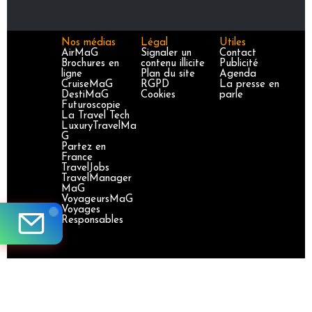
Nos médias
Légal
Utiles
AirMaG
Signaler un
Contact
Brochures en
contenu illicite
Publicité
ligne
Plan du site
Agenda
CruiseMaG
RGPD
La presse en
DestiMaG
Cookies
parle
Futuroscopie
La Travel Tech
LuxuryTravelMa
G
Partez en
France
TravelJobs
TravelManager
MaG
VoyageursMaG
Voyages
Responsables
Site certifié