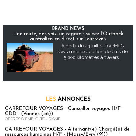
BRAND NEWS
Une route, des voix, un regard : suivez l’Outback
australien en direct sur TourMaG
À partir du 24 juillet, TourMaG
suivra une expédition de plus de
5 000 kilomètres à travers...
LES
ANNONCES
CARREFOUR VOYAGES - Conseiller voyages H/F -
CDD - (Vannes (56))
OFFRES D'EMPLOI TOURISME
CARREFOUR VOYAGES - Alternant(e) Chargé(e) de
ressources humaines H/F - (Massy/Evry (91))